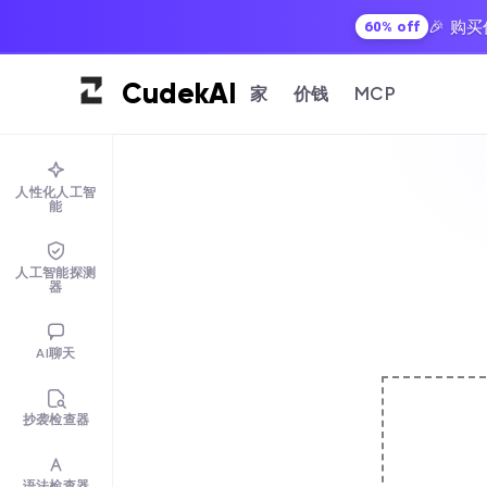
🎉 
60% off
Cudek
AI
家
价钱
MCP
人性化人工智
能
人工智能探测
器
AI聊天
抄袭检查器
语法检查器