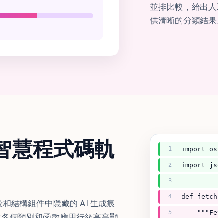
並排比較，給出人
供清晰的分類結果
智慧程式碼軌
1
import os
2
import js
3
4
def fetch
和結構組件中隱藏的 AI 生成痕
5
    """Fe
對各個類別和函數應用行級高亮顯