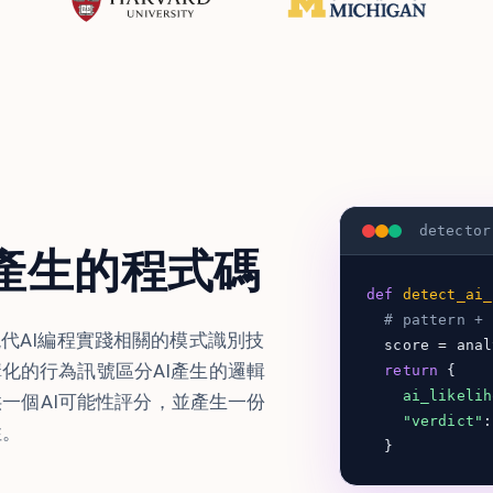
detector
產生的程式碼
def
detect_ai_
# pattern + 
現代AI編程實踐相關的模式識別技
score = analy
構化的行為訊號區分AI產生的邏輯
return
{
ai_likelih
提供一個AI可能性評分，並產生一份
"verdict"
性。
}