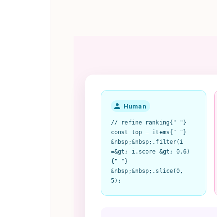
Human
// refine ranking{" "}
const top = items{" "}
&nbsp;&nbsp;.filter(i
=&gt; i.score &gt; 0.6)
{" "}
&nbsp;&nbsp;.slice(0,
5);