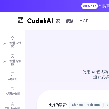
🎉 
60% off
Cudek
AI
家
價錢
MCP
人工智慧人性
化
人工智慧探測
器
使用 AI 程
證程式
AI聊天
抄襲檢查器
支持的語言
:
Chinese Traditional
E
語法檢查器