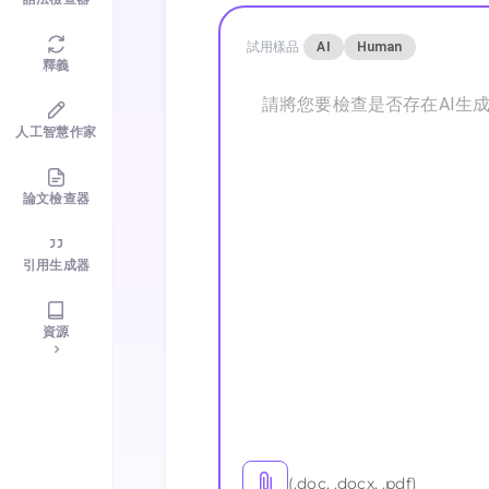
試用樣品
AI
Human
釋義
人工智慧作家
論文檢查器
引用生成器
資源
(.doc, .docx, .pdf)