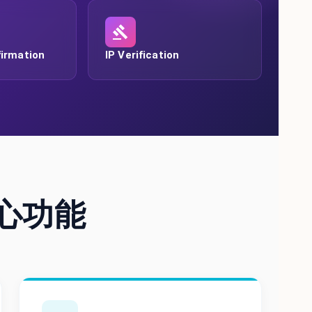
irmation
IP Verification
心功能