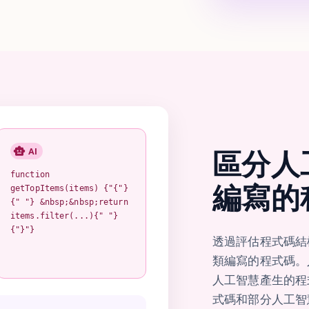
AI
區分人
function
編寫的
getTopItems(items) {"{"}
{" "} &nbsp;&nbsp;return
items.filter(...){" "}
{"}"}
透過評估程式碼結
類編寫的程式碼。
人工智慧產生的程
式碼和部分人工智慧