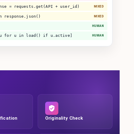
nse = requests.get(API + user_id)
MIXED
n response.json()
MIXED
HUMAN
u for u in load() if u.active]
HUMAN
fication
Originality Check