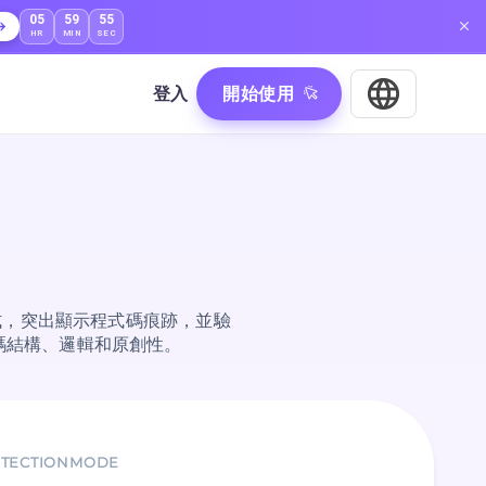
05
59
53
HR
MIN
SEC
登入
開始使用
碼模式，突出顯示程式碼痕跡，並驗
碼結構、邏輯和原創性。
TECTIONMODE