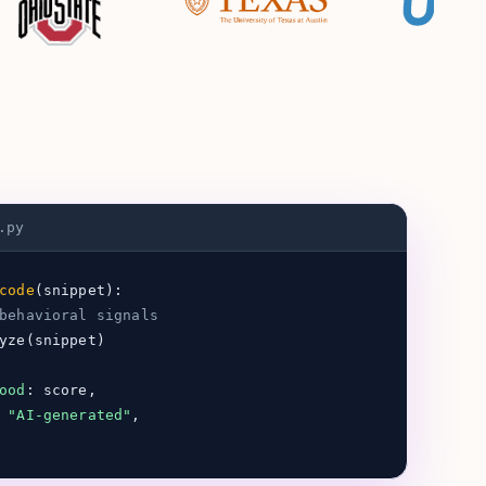
.py
code
(snippet):
behavioral signals
ze(snippet)
ood
: score,
:
"AI-generated"
,