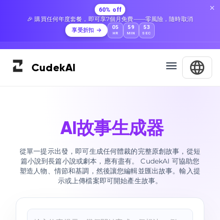
60% off
🎉 購買任何年度套餐，即可享7個月免費——零風險，隨時取消
05
59
52
享受折扣
HR
MIN
SEC
Cudek
AI
AI故事生成器
從單一提示出發，即可生成任何體裁的完整原創故事，從短
篇小說到長篇小說或劇本，應有盡有。 CudekAI 可協助您
塑造人物、情節和基調，然後讓您編輯並匯出故事。輸入提
示或上傳檔案即可開始產生故事。