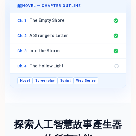
NOVEL — CHAPTER OUTLINE
The Empty Shore
Ch. 1
A Stranger's Letter
Ch. 2
Into the Storm
Ch. 3
The Hollow Light
Ch. 4
Novel
Screenplay
Script
Web Series
探索人工智慧故事產生器