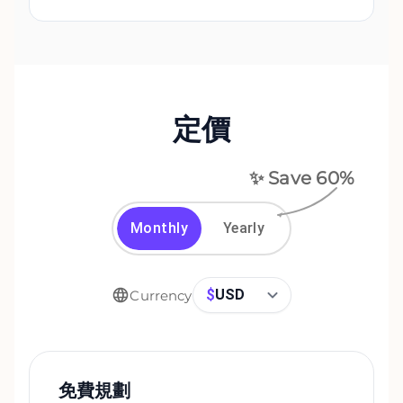
定價
✨ Save
60
%
Monthly
Yearly
$
USD
Currency
免費規劃