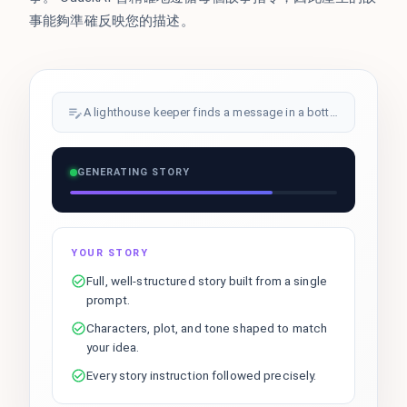
事能夠準確反映您的描述。
A lighthouse keeper finds a message in a bottle...
GENERATING STORY
YOUR STORY
Full, well-structured story built from a single
prompt.
Characters, plot, and tone shaped to match
your idea.
Every story instruction followed precisely.