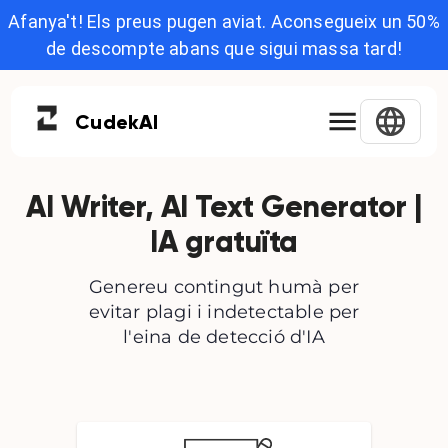
Afanya't! Els preus pugen aviat. Aconsegueix un 50%
de descompte abans que sigui massa tard!
Cudek
AI
AI Writer, AI Text Generator |
IA gratuïta
Genereu contingut humà per
evitar plagi i indetectable per
l'eina de detecció d'IA