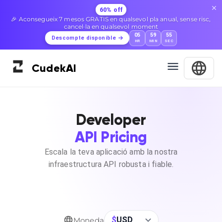
60% off
🎉 Aconsegueix 7 mesos GRATIS en qualsevol pla anual, sense risc,
cancel·la en qualsevol moment
05
59
55
Descompte disponible
HR
MIN
SEC
Cudek
AI
Developer
API Pricing
Escala la teva aplicació amb la nostra
infraestructura API robusta i fiable.
$
USD
Moneda