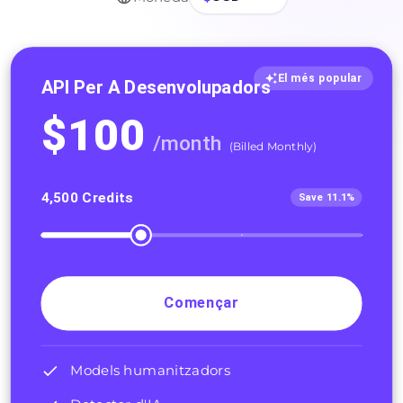
El més popular
API Per A Desenvolupadors
$
100
/
month
(
Billed Monthly
)
4,500
Credits
Save 11.1%
Començar
Models humanitzadors