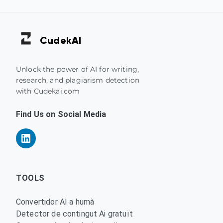
Cudek
AI
Unlock the power of AI for writing,
research, and plagiarism detection
with Cudekai.com
Find Us on Social Media
TOOLS
Convertidor AI a humà
Detector de contingut Ai gratuït