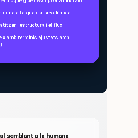
el bloqueig de l'escriptor a l'instant
ir una alta qualitat acadèmica
itzar l'estructura i el flux
ix amb terminis ajustats amb
at
ral semblant a la humana