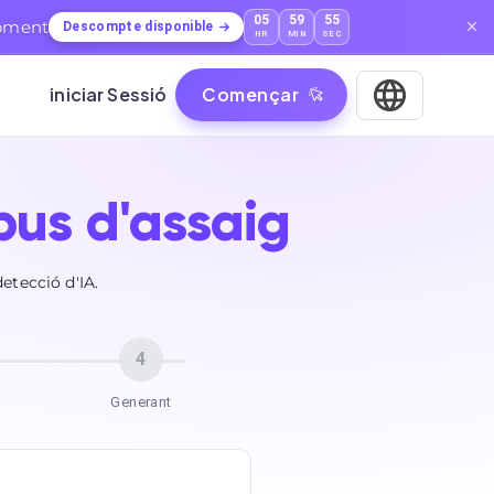
05
59
53
moment
Descompte disponible
HR
MIN
SEC
iniciar Sessió
Començar
pus d'assaig
etecció d'IA.
4
Generant