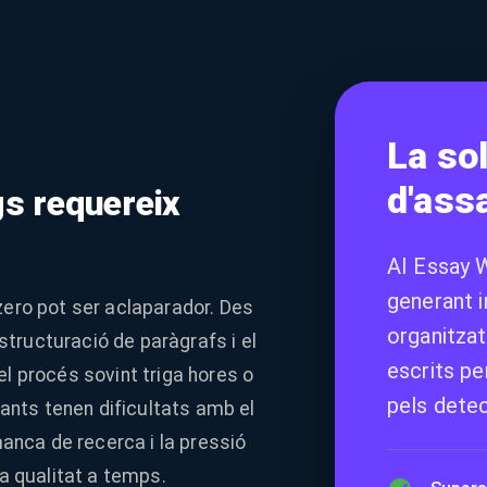
La so
d'assa
gs requereix
AI Essay 
generant 
zero pot ser aclaparador. Des
organitzat
'estructuració de paràgrafs i el
escrits p
l procés sovint triga hores o
pels detec
diants tenen dificultats amb el
 manca de recerca i la pressió
ta qualitat a temps.