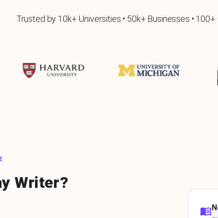
Trusted by 10k+ Universities • 50k+ Businesses • 100+
E
y Writer?
N