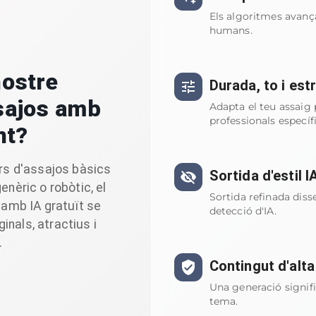
Els algoritmes avançat
humans.
nostre
Durada, to i est
ssajos amb
Adapta el teu assaig 
professionals específi
nt?
rs d'assajos bàsics
Sortida d'estil 
nèric o robòtic, el
Sortida refinada dis
 amb IA gratuït se
detecció d'IA.
ginals, atractius i
.
Contingut d'alta
Una generació signifi
tema.