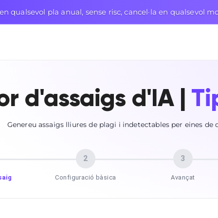
n qualsevol pla anual, sense risc, cancel·la en qualsevol 
or d'assaigs d'IA |
Ti
Genereu assaigs lliures de plagi i indetectables per eines de d
2
3
saig
Configuració bàsica
Avançat