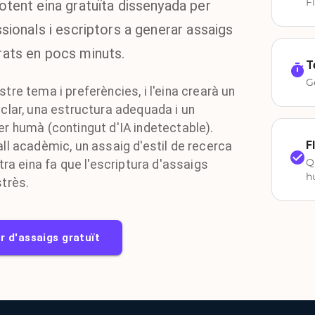
F
otent eina gratuïta dissenyada per
ssionals i escriptors a generar assaigs
rats en pocs minuts.
T
G
tre tema i preferències, i l'eina crearà un
 clar, una estructura adequada i un
er humà (contingut d'IA indetectable).
F
ll acadèmic, un assaig d'estil de recerca
Q
stra eina fa que l'escriptura d'assaigs
h
strès.
r d'assaigs gratuït