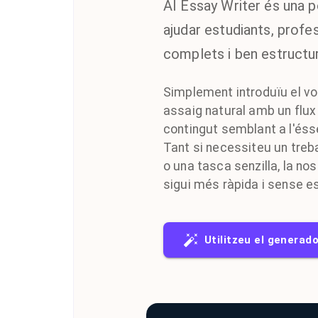
AI Essay Writer és una p
ajudar estudiants, profe
complets i ben estructu
Simplement introduïu el vos
assaig natural amb un flux
contingut semblant a l'éss
Tant si necessiteu un treba
o una tasca senzilla, la no
sigui més ràpida i sense e
Utilitzeu el generado