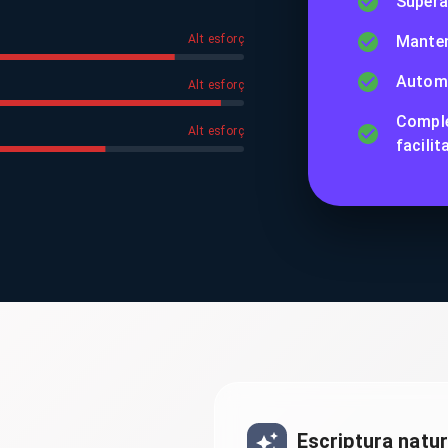
Supera 
Alt esforç
Manten
Automat
Alt esforç
Comple
Alt esforç
facilit
Escriptura natu