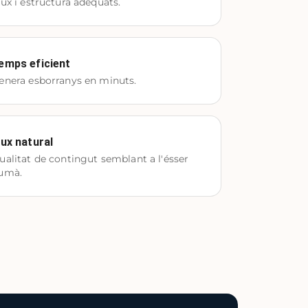
lux i estructura adequats.
emps eficient
enera esborranys en minuts.
lux natural
ualitat de contingut semblant a l'ésser
umà.