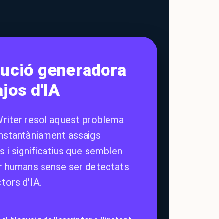
lució generadora
jos d'IA
Writer resol aquest problema
instantàniament assaigs
s i significatius que semblen
er humans sense ser detectats
tors d'IA.