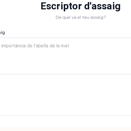
Escriptor d'assaig
De què va el teu assaig?
aig