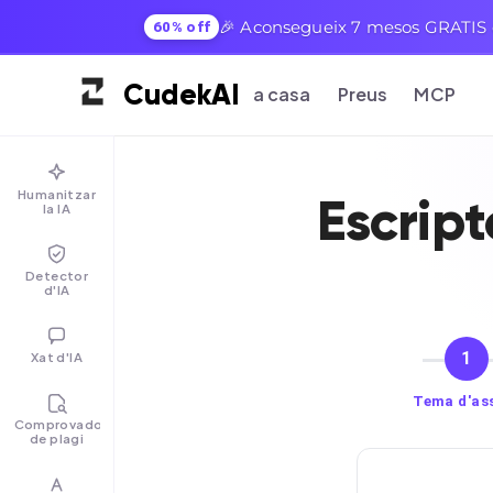
🎉 Aconsegueix 7 mesos GRATIS e
60% off
Cudek
AI
a casa
Preus
MCP
Humanitzar
Escript
la IA
Detector
d'IA
1
Xat d'IA
Tema d'as
Comprovador
de plagi