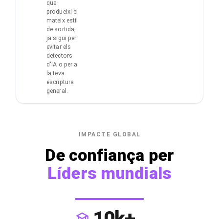
que
produeixi el
mateix estil
de sortida,
ja sigui per
evitar els
detectors
d'IA o per a
la teva
escriptura
general.
IMPACTE GLOBAL
De confiança per
Líders mundials
10k+