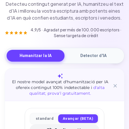
Detecteu contingut generat per IA, humanitzeu el text
d'IA i milloreu la vostra escriptura amb potents eines
d'IA en què confien estudiants, escriptors i venedors.
4,9/5 · Agradat per més de 100.000 escriptors ·
Sense targeta de crèdit
Humanitzar la IA
Detector d'IA
El nostre model avançat d'humanització per IA
ofereix contingut 100% indetectable i
d'alta
qualitat; prova'l gratuïtament.
standard
Avançar (BETA)