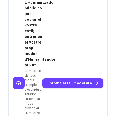
L'Humanitzador
públic no
pot
copiar el
vostre
estil;
entreneu
el vostre
propi
model
d'Humanitzador
privat.
Comparteix
els teus
propis
Entrena el teu model ara
exemples
d'escriptura
anterior i
entrena un
model
privat d'AI
Humanizer