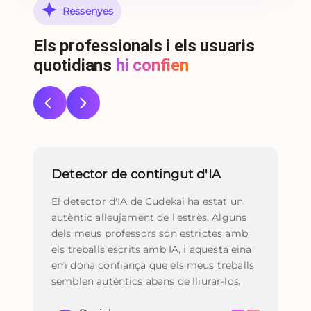
Ressenyes
Els professionals i els usuaris
quotidians
hi confien
Detector de contingut d'IA
Re
El detector d'IA de Cudekai ha estat un
Fai
autèntic alleujament de l'estrès. Alguns
Cu
dels meus professors són estrictes amb
tr
els treballs escrits amb IA, i aquesta eina
son
em dóna confiança que els meus treballs
tot
semblen autèntics abans de lliurar-los.
me