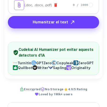
(.doc, .docx, .pdf)
0
/
1000
Humanitzar el text
Cudekai AI Humanizer pot evitar aquests
detectors d'IA
Turnitin
GPTZero
Copyleak
ZeroGPT
Quillbot
Writer
Sapling
Originality
Encrypted
No Storage
4.9/5 Rating
Loved by 190k+ users