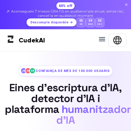
60% off
🎉 Aconsegueix 7 mesos GRATIS en qualsevol pla anual, sense risc,
cancel·la en qualsevol moment
05
59
52
Descompte disponible
HR
MIN
SEC
Cudek
AI
CONFIANÇA DE MÉS DE 100.000 USUARIS
JM
AK
SR
Eines d'escriptura d'IA,
detector d'IA i
plataforma
humanitzador
d'IA