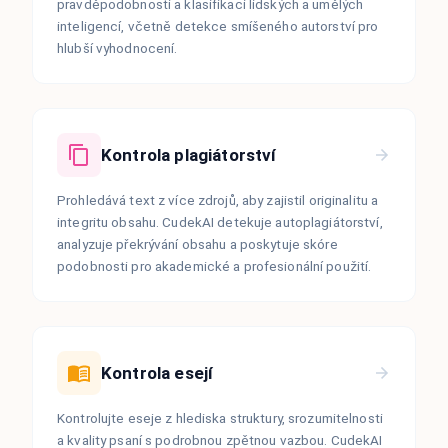
pravděpodobnosti a klasifikaci lidských a umělých
inteligencí, včetně detekce smíšeného autorství pro
hlubší vyhodnocení.
Kontrola plagiátorství
Prohledává text z více zdrojů, aby zajistil originalitu a
integritu obsahu. CudekAI detekuje autoplagiátorství,
analyzuje překrývání obsahu a poskytuje skóre
podobnosti pro akademické a profesionální použití.
Kontrola esejí
Kontrolujte eseje z hlediska struktury, srozumitelnosti
a kvality psaní s podrobnou zpětnou vazbou. CudekAI