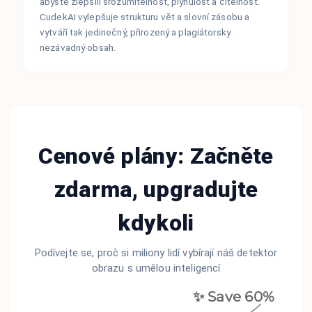
abyste zlepšili srozumitelnost, plynulost a čitelnost.
CudekAI vylepšuje strukturu vět a slovní zásobu a
vytváří tak jedinečný, přirozený a plagiátorsky
nezávadný obsah.
Cenové plány: Začněte
zdarma, upgradujte
kdykoli
Podívejte se, proč si miliony lidí vybírají náš detektor
obrazu s umělou inteligencí
✨ Save
60
%