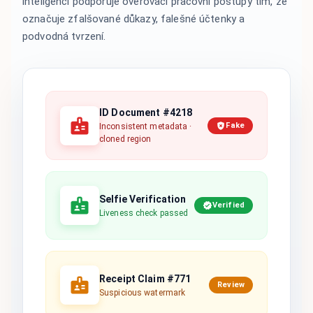
inteligencí podporuje ověřovací pracovní postupy tím, že
označuje zfalšované důkazy, falešné účtenky a
podvodná tvrzení.
ID Document #4218
Fake
Inconsistent metadata ·
cloned region
Selfie Verification
Verified
Liveness check passed
Receipt Claim #771
Review
Suspicious watermark