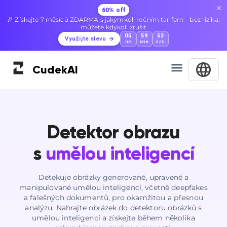
60% off
🎉 Získejte 7 měsíců ZDARMA s jakýmkoli ročním tarifem – bez rizika,
můžete kdykoli zrušit
05
59
52
Využijte slevu
HR
MIN
SEC
Cudek
AI
Detektor obrazu
s
umělou inteligencí
Detekuje obrázky generované, upravené a
manipulované umělou inteligencí, včetně deepfakes
a falešných dokumentů, pro okamžitou a přesnou
analýzu. Nahrajte obrázek do detektoru obrázků s
umělou inteligencí a získejte během několika