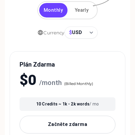
Monthly
Yearly
$
USD
Currency
Plán Zdarma
$
0
/
month
(
Billed Monthly
)
10
Credits ~
1k - 2k
words
/ mo
Začněte zdarma