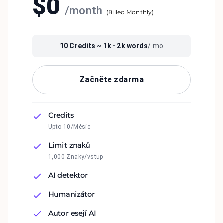
$
0
/
month
(
Billed Monthly
)
10
Credits ~
1k - 2k
words
/ mo
Začněte zdarma
Credits
Upto 10/Měsíc
Limit znaků
1,000 Znaky/vstup
AI detektor
Humanizátor
Autor esejí AI