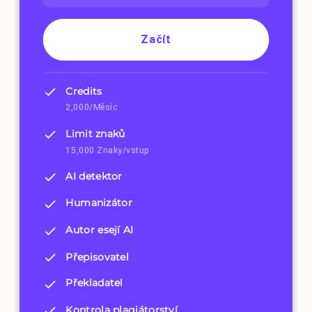
Začít
Credits
2,000/Měsíc
Limit znaků
15,000 Znaky/vstup
AI detektor
Humanizátor
Autor esejí AI
Přepisovatel
Překladatel
Kontrola plagiátorství