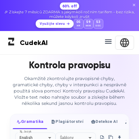
60% off
🎉 Získejte 7 měsíců ZDARMA s jakýmkoli ročním tarifem – bez rizika,
můžete kdykoli zrušit
05
59
52
Využijte slevu
HR
MIN
SEC
Cudek
AI
Kontrola pravopisu
Okamžitě zkontrolujte pravopisné chyby,
gramatické chyby, chyby v interpunkci a nesprávně
použitá slova pomocí Kontroly pravopisu CudekAI.
Vložte text nebo nahrajte soubor a získejte během
několika sekund jasnou kontrolu pravopisu.
Gramatika
Plagiátorství
Detekce AI
Hum
Jazyk
English
Šablony