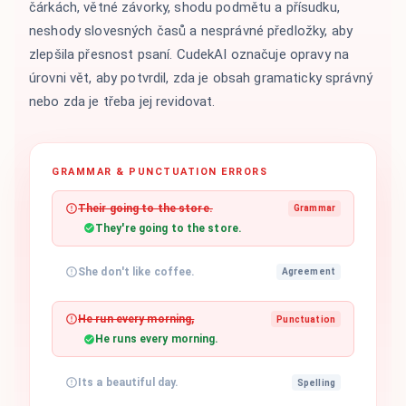
čárkách, větné závorky, shodu podmětu a přísudku,
neshody slovesných časů a nesprávné předložky, aby
zlepšila přesnost psaní. CudekAI označuje opravy na
úrovni vět, aby potvrdil, zda je obsah gramaticky správný
nebo zda je třeba jej revidovat.
GRAMMAR & PUNCTUATION ERRORS
Their going to the store.
Grammar
They're going to the store.
She don't like coffee.
Agreement
He run every morning,
Punctuation
He runs every morning.
Its a beautiful day.
Spelling