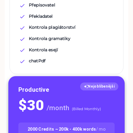
Přepisovatel
Překladatel
Kontrola plagiátorství
Kontrola gramatiky
Kontrola esejí
chatPdf
Nejoblíbenější
Productive
$
30
/
month
(
Billed Monthly
)
2000
Credits ~
200k - 400k
words
/ mo