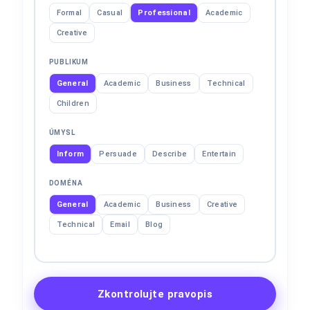
Formal
Casual
Professional
Academic
Creative
PUBLIKUM
General
Academic
Business
Technical
Children
ÚMYSL
Inform
Persuade
Describe
Entertain
DOMÉNA
General
Academic
Business
Creative
Technical
Email
Blog
Zkontrolujte pravopis