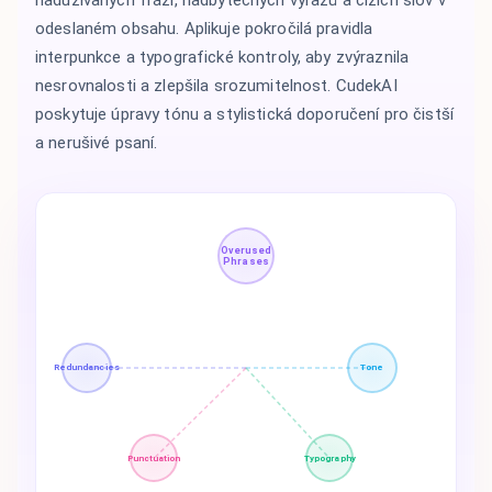
odeslaném obsahu. Aplikuje pokročilá pravidla
interpunkce a typografické kontroly, aby zvýraznila
nesrovnalosti a zlepšila srozumitelnost. CudekAI
poskytuje úpravy tónu a stylistická doporučení pro čistší
a nerušivé psaní.
Overused
Phrases
Redundancies
Tone
Punctuation
Typography