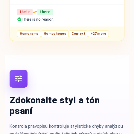
their
there
There is no reason.
Homonyms
Homophones
Context
+27 more
Zdokonalte styl a tón
psaní
Kontrola pravopisu kontroluje stylistické chyby analýzou
nadužívaných frází, nadbytečných výrazů a cizích slov v