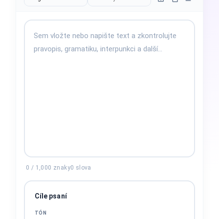
0
/
1,000
znaky
0
slova
Cíle psaní
TÓN