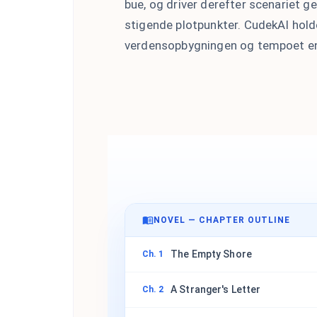
bue, og driver derefter scenariet g
stigende plotpunkter. CudekAI holde
verdensopbygningen og tempoet ensa
NOVEL — CHAPTER OUTLINE
The Empty Shore
Ch. 1
A Stranger's Letter
Ch. 2