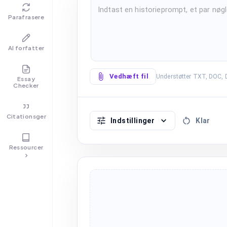
Parafrasere
AI forfatter
Vedhæft fil
Understøtter TXT, DOC, 
Essay
Checker
Citationsgenerator
Indstillinger
Klar
Ressourcer