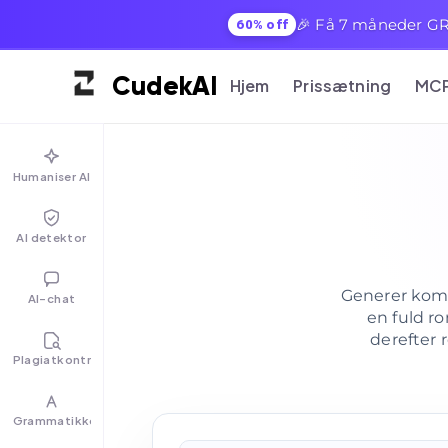
🎉 Få 7 måneder GRA
60% off
Cudek
AI
Hjem
Prissætning
MC
Humaniser AI
AI detektor
Generer kompl
AI-chat
en fuld r
derefter r
Plagiatkontrol
Grammatikkontrol