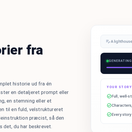
A lighthouse
rier fra
GENERATING
plet historie ud fra én
YOUR STORY
ster en detaljeret prompt eller
Full, well-s
ng, en stemning eller et
Characters,
 til en fuld, velstruktureret
Every story
ieinstruktion præcist, så den
s det, du har beskrevet.