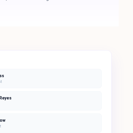
ss
st
 Reyes
low
t