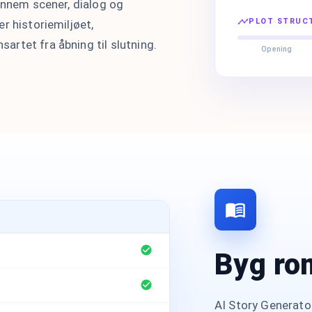
ennem scener, dialog og
PLOT STRUC
r historiemiljøet,
rtet fra åbning til slutning.
Opening
Byg ro
AI Story Generator