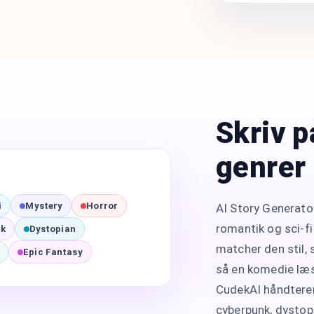
Skriv p
genrer
i
Mystery
Horror
AI Story Generator
romantik og sci-fi 
nk
Dystopian
matcher den stil,
Epic Fantasy
så en komedie læs
CudekAI håndterer
cyberpunk, dystopi