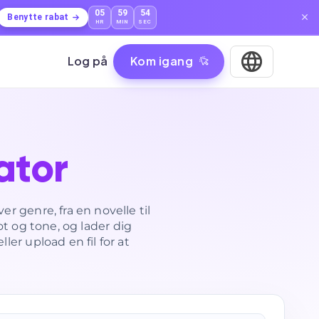
05
59
53
Benytte rabat
HR
MIN
SEC
Log på
Kom igang
ator
r genre, fra en novelle til
t og tone, og lader dig
ler upload en fil for at