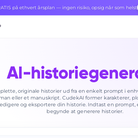
TIS på ethvert årsplan — ingen risiko, opsig når som helst
P
AI-historiegener
ette, originale historier ud fra en enkelt prompt i enhve
oman eller et manuskript. CudekAI former karakterer, plo
edigere og eksportere din historie. Indtast en prompt, el
begynde at generere historier.