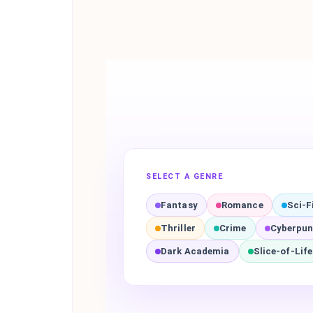
SELECT A GENRE
Fantasy
Romance
Sci-F
Thriller
Crime
Cyberpu
Dark Academia
Slice-of-Life