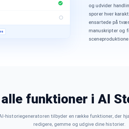
og udvider handlin
sporer hver karakt
ensartede på tvær
manuskripter og fi
es
sceneproduktioner
alle funktioner i AI S
I-historiegeneratoren tilbyder en række funktioner, der hj
redigere, gemme og udgive dine historier.