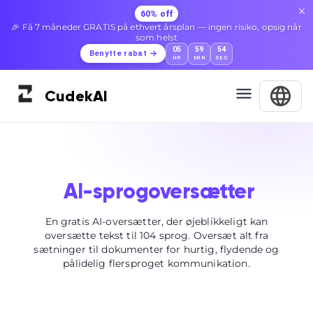
60% off
🎉 Få 7 måneder GRATIS på ethvert årsplan — ingen risiko, opsig når
som helst
05
59
53
Benytte rabat
HR
MIN
SEC
Cudek
AI
AI-sprogoversætter
En gratis AI-oversætter, der øjeblikkeligt kan
oversætte tekst til 104 sprog. Oversæt alt fra
sætninger til dokumenter for hurtig, flydende og
pålidelig flersproget kommunikation.