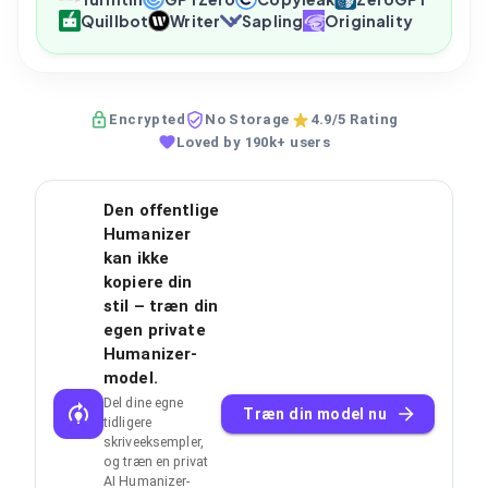
Quillbot
Writer
Sapling
Originality
Encrypted
No Storage
4.9/5 Rating
Loved by 190k+ users
Den offentlige
Humanizer
kan ikke
kopiere din
stil – træn din
egen private
Humanizer-
model.
Del dine egne
Træn din model nu
tidligere
skriveeksempler,
og træn en privat
AI Humanizer-