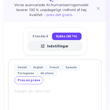
Vores avancerede AI-humaniseringsmodel
leverer 100 % uopdageligt indhold af høj
kvalitet
– prøv det gratis.
Standard
Rykke (BETA)
Indstillinger
Danish
English
French
Spanish
Portuguese
All others
Prøv en prøve