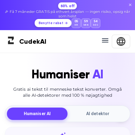
60% off
🎉 Få 7 måneder GRATIS på ethvert årsplan — ingen risiko, opsig når
som helst
05
59
52
Benytte rabat
HR
MIN
SEC
Cudek
AI
Humaniser
AI
Gratis ai tekst til menneske tekst konverter. Omgå
alle AI-detektorer med 100 % nøjagtighed
Humaniser AI
AI detektor