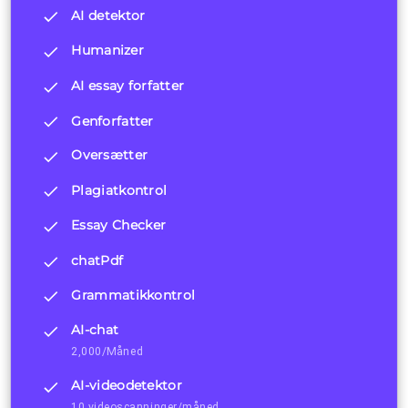
AI detektor
Humanizer
AI essay forfatter
Genforfatter
Oversætter
Plagiatkontrol
Essay Checker
chatPdf
Grammatikkontrol
AI-chat
2,000/Måned
AI-videodetektor
10 videoscanninger/måned