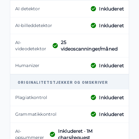
Inkluderet
AI detektor
Inkluderet
AI-billeddetektor
25
AI-
videodetektor
videoscanninger/måned
Inkluderet
Humanizer
ORIGINALITETSTJEKKER OG OMSKRIVER
Inkluderet
Plagiatkontrol
Inkluderet
Grammatikkontrol
Inkluderet
· 1M
AI-
opsummerer
chars/request