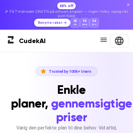
60% off
🎉 Få 7 måneder GRATIS på ethvert årsplan — ingen risiko, opsig når
som helst
05
59
53
Benytte rabat
HR
MIN
SEC
Cudek
AI
Trusted by 100k+ Users
Enkle
planer,
gennemsigtige
priser
Vælg den perfekte plan til dine behov. Vid altid,