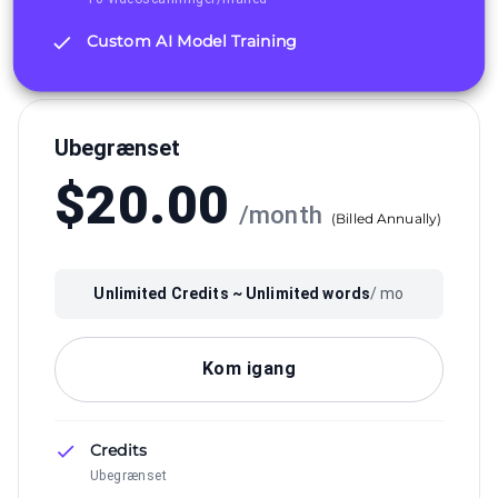
Custom AI Model Training
Ubegrænset
$
20.00
/
month
(
Billed Annually
)
Unlimited
Credits ~
Unlimited
words
/ mo
Kom igang
Credits
Ubegrænset