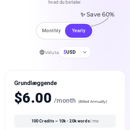
hvad du betaler.
✨ Save
60
%
Monthly
Yearly
$
USD
Valuta
Grundlæggende
$
6.00
/
month
(
Billed Annually
)
100
Credits ~
10k - 20k
words
/ mo