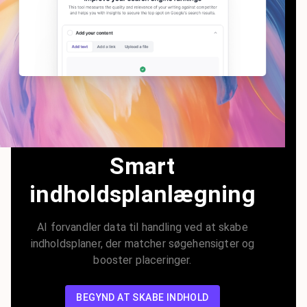
Smart
indholdsplanlægning
AI forvandler data til handling ved at skabe
indholdsplaner, der matcher søgehensigter og
booster placeringer.
BEGYND AT SKABE INDHOLD