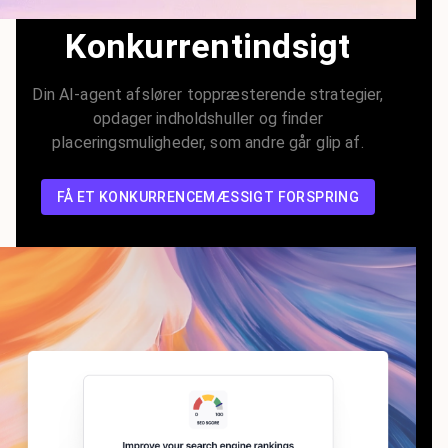
Konkurrentindsigt
Din AI-agent afslører toppræsterende strategier,
opdager indholdshuller og finder
placeringsmuligheder, som andre går glip af.
FÅ ET KONKURRENCEMÆSSIGT FORSPRING