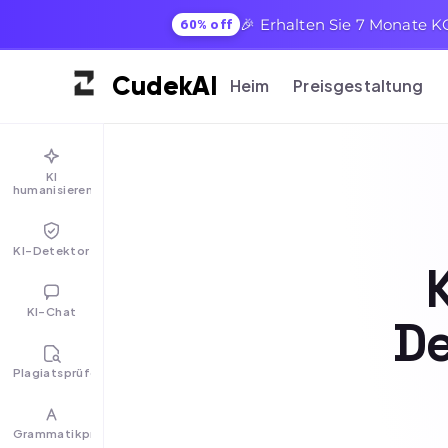
🎉 Erhalten Sie 7 Monate K
60% off
Cudek
AI
Heim
Preisgestaltung
KI
humanisieren
KI-Detektor
KI-Chat
De
Plagiatsprüfer
Grammatikprüfer