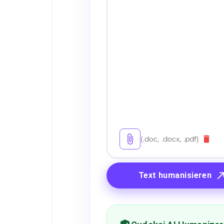
(.doc, .docx, .pdf)
Text humanisieren