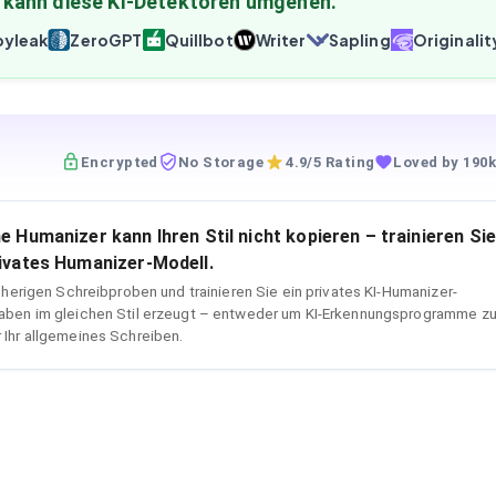
 kann diese KI-Detektoren umgehen.
yleak
ZeroGPT
Quillbot
Writer
Sapling
Originalit
Encrypted
No Storage
4.9/5 Rating
Loved by 190k
e Humanizer kann Ihren Stil nicht kopieren – trainieren Sie
rivates Humanizer-Modell.
isherigen Schreibproben und trainieren Sie ein privates KI-Humanizer-
aben im gleichen Stil erzeugt – entweder um KI-Erkennungsprogramme z
 Ihr allgemeines Schreiben.