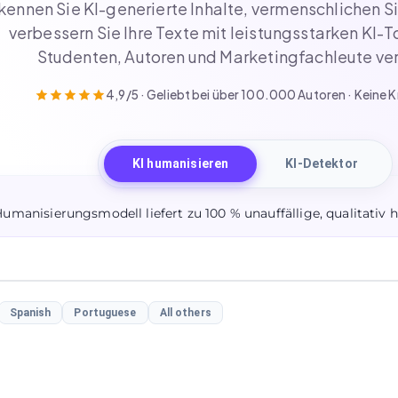
kennen Sie KI-generierte Inhalte, vermenschlichen S
verbessern Sie Ihre Texte mit leistungsstarken KI-T
Studenten, Autoren und Marketingfachleute ver
4,9/5 · Geliebt bei über 100.000 Autoren · Keine K
KI humanisieren
KI-Detektor
Humanisierungsmodell liefert zu 100 % unauffällige, qualitativ 
Spanish
Portuguese
All others