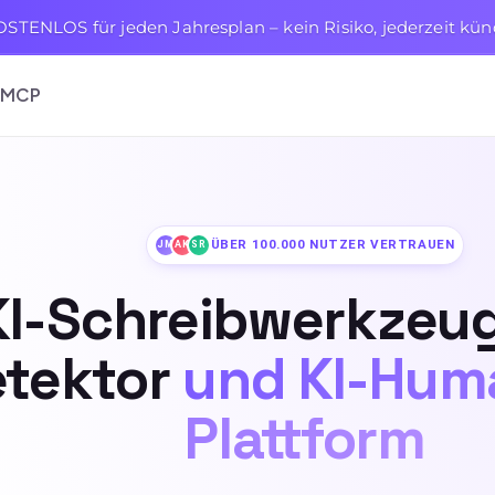
OSTENLOS für jeden Jahresplan – kein Risiko, jederzeit kü
MCP
ÜBER 100.000 NUTZER VERTRAUEN
JM
AK
SR
KI-Schreibwerkzeug
tektor
und KI-Hum
Plattform