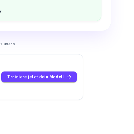
y
+ users
Trainiere jetzt dein Modell
u