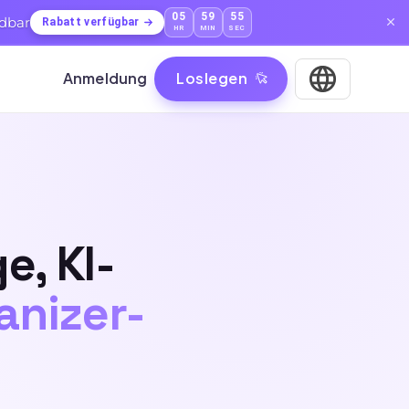
05
59
53
ndbar
Rabatt verfügbar
HR
MIN
SEC
Anmeldung
Loslegen
e, KI-
anizer-