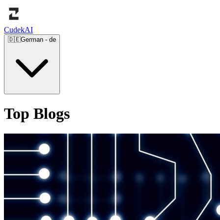
Cudek
AI
🇩🇪
German
-
de
Top Blogs