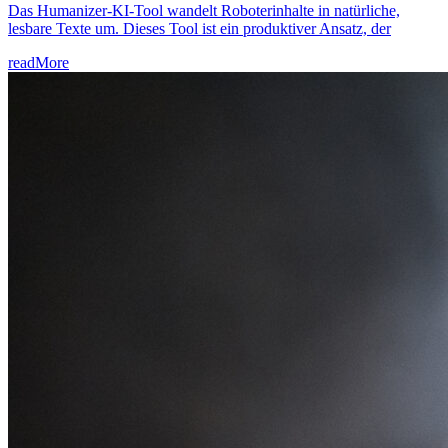
Das Humanizer-KI-Tool wandelt Roboterinhalte in natürliche,
lesbare Texte um. Dieses Tool ist ein produktiver Ansatz, der
readMore