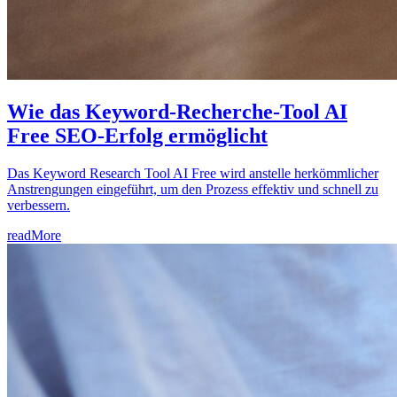
Wie das Keyword-Recherche-Tool AI
Free SEO-Erfolg ermöglicht
Das Keyword Research Tool AI Free wird anstelle herkömmlicher
Anstrengungen eingeführt, um den Prozess effektiv und schnell zu
verbessern.
readMore