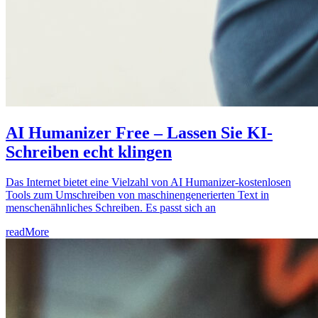
AI Humanizer Free – Lassen Sie KI-
Schreiben echt klingen
Das Internet bietet eine Vielzahl von AI Humanizer-kostenlosen
Tools zum Umschreiben von maschinengenerierten Text in
menschenähnliches Schreiben. Es passt sich an
readMore