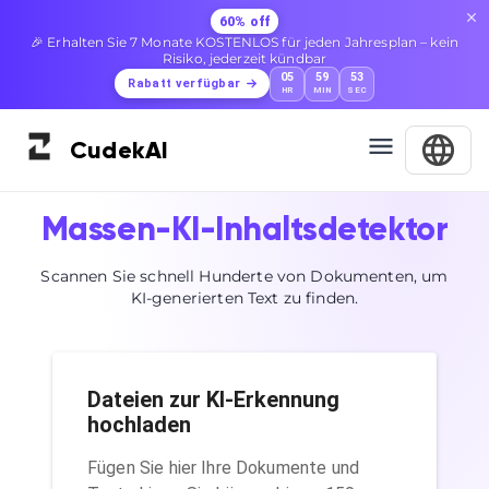
60% off
🎉 Erhalten Sie 7 Monate KOSTENLOS für jeden Jahresplan – kein
Risiko, jederzeit kündbar
05
59
52
Rabatt verfügbar
HR
MIN
SEC
Cudek
AI
Massen-KI-Inhaltsdetektor
Scannen Sie schnell Hunderte von Dokumenten, um
KI-generierten Text zu finden.
Dateien zur KI-Erkennung
hochladen
Fügen Sie hier Ihre Dokumente und