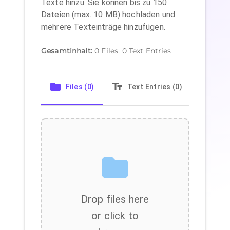
Texte hinzu. Sie können bis zu 150
Dateien (max. 10 MB) hochladen und
mehrere Texteinträge hinzufügen.
Gesamtinhalt
:
0
Files,
0
Text Entries
Files (0)
Text Entries (0)
Sub
Drop files here
or click to