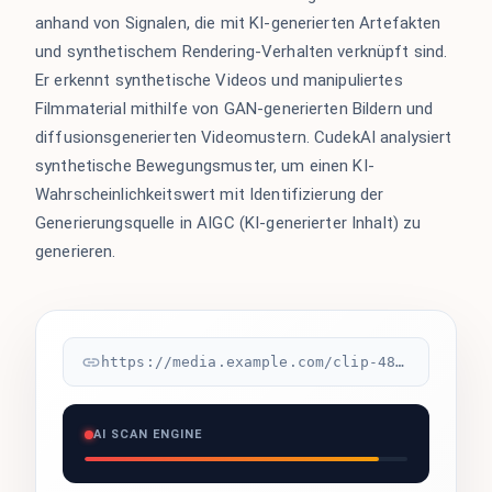
anhand von Signalen, die mit KI-generierten Artefakten
und synthetischem Rendering-Verhalten verknüpft sind.
Er erkennt synthetische Videos und manipuliertes
Filmmaterial mithilfe von GAN-generierten Bildern und
diffusionsgenerierten Videomustern. CudekAI analysiert
synthetische Bewegungsmuster, um einen KI-
Wahrscheinlichkeitswert mit Identifizierung der
Generierungsquelle in AIGC (KI-generierter Inhalt) zu
generieren.
https://media.example.com/clip-4821.mp4
AI SCAN ENGINE