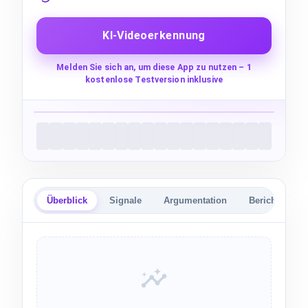
KI-Videoerkennung
Melden Sie sich an, um diese App zu nutzen – 1
kostenlose Testversion inklusive
Live-Vorschau
AI
Ihre Videovorschau erscheint hier, sobald
Sie eine Datei hochgeladen oder einen Link
eingefügt haben.
Überblick
Signale
Argumentation
Bericht