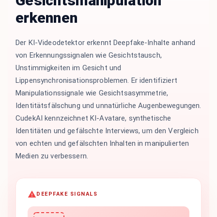
Gesichtsmanipulation
erkennen
Der KI-Videodetektor erkennt Deepfake-Inhalte anhand
von Erkennungssignalen wie Gesichtstausch,
Unstimmigkeiten im Gesicht und
Lippensynchronisationsproblemen. Er identifiziert
Manipulationssignale wie Gesichtsasymmetrie,
Identitätsfälschung und unnatürliche Augenbewegungen.
CudekAI kennzeichnet KI-Avatare, synthetische
Identitäten und gefälschte Interviews, um den Vergleich
von echten und gefälschten Inhalten in manipulierten
Medien zu verbessern.
DEEPFAKE SIGNALS