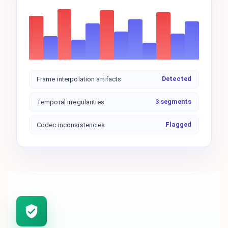
Detected
Frame interpolation artifacts
3 segments
Temporal irregularities
Flagged
Codec inconsistencies