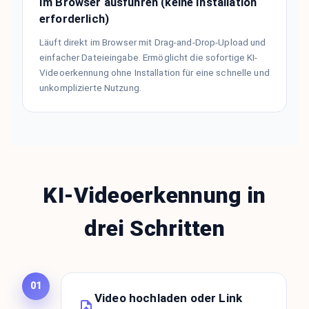
Im Browser ausführen (keine Installation
erforderlich)
Läuft direkt im Browser mit Drag-and-Drop-Upload und
einfacher Dateieingabe. Ermöglicht die sofortige KI-
Videoerkennung ohne Installation für eine schnelle und
unkomplizierte Nutzung.
KI-Videoerkennung in
drei Schritten
01
Video hochladen oder Link