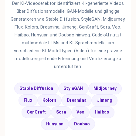
Der KI-Videodetektor identifiziert KI-generierte Videos
über Diffusionsmodelle, GAN-Modelle und gängige
Generatoren wie Stable Diffusion, StyleGAN, Midjourney,
Flux, Kolors, Dreamina, Jimeng, GenCraft, Sora, Veo,
Haibao, Hunyuan und Doubao hinweg. CudekAI nutzt
multimodale LLMs und KI-Sprachmodelle, um
verschiedene KI-Modelltypen (Video) für eine präzise
modellübergreifende Erkennung und Verifizierung zu
unterstützen.
Stable Diffusion
StyleGAN
Midjourney
Flux
Kolors
Dreamina
Jimeng
GenCraft
Sora
Veo
Haibao
Hunyuan
Doubao