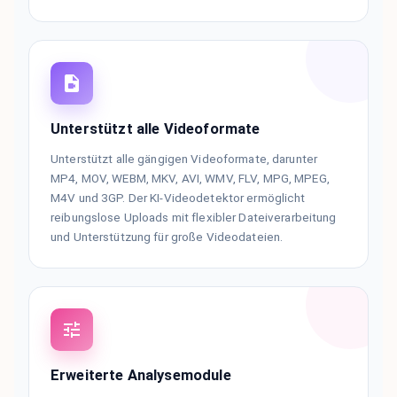
Unterstützt alle Videoformate
Unterstützt alle gängigen Videoformate, darunter
MP4, MOV, WEBM, MKV, AVI, WMV, FLV, MPG, MPEG,
M4V und 3GP. Der KI-Videodetektor ermöglicht
reibungslose Uploads mit flexibler Dateiverarbeitung
und Unterstützung für große Videodateien.
Erweiterte Analysemodule