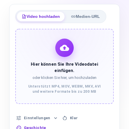
Video hochladen
Medien-URL
Hier können Sie Ihre Videodatei
einfügen.
oder klicken Sie hier, um hochzuladen
Unterstützt MP4, MOV, WEBM, MKV, AVI
und weitere Formate bis zu 200 MB
Einstellungen
Klar
Geschichte