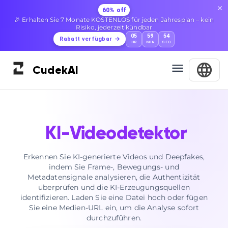
60% off
🎉 Erhalten Sie 7 Monate KOSTENLOS für jeden Jahresplan – kein
Risiko, jederzeit kündbar
05
59
53
Rabatt verfügbar
HR
MIN
SEC
Cudek
AI
KI-Videodetektor
Erkennen Sie KI-generierte Videos und Deepfakes,
indem Sie Frame-, Bewegungs- und
Metadatensignale analysieren, die Authentizität
überprüfen und die KI-Erzeugungsquellen
identifizieren. Laden Sie eine Datei hoch oder fügen
Sie eine Medien-URL ein, um die Analyse sofort
durchzuführen.