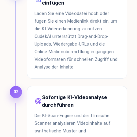
einfügen
Laden Sie eine Videodatei hoch oder
fügen Sie einen Medienlink direkt ein, um
die KI-Videoerkennung zu nutzen.
CudekAI unterstützt Drag-and-Drop-
Uploads, Wiedergabe-URLs und die
Online-Medienübermittlung in gängigen
Videoformaten für schnellen Zugriff und
Analyse der Inhalte.
02
Sofortige KI-Videoanalyse
durchführen
Die KI-Scan-Engine und der filmische
Scanner analysieren Videoinhalte auf
synthetische Muster und