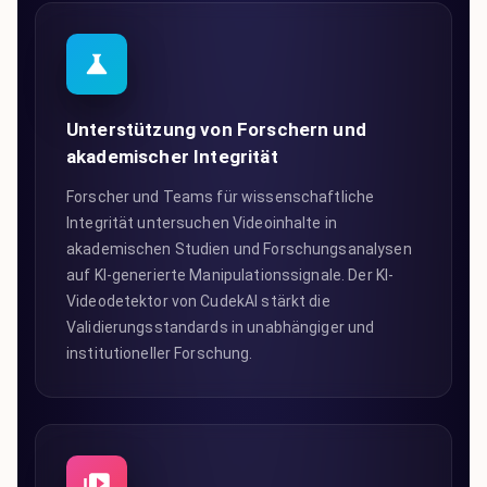
Unterstützung von Forschern und
akademischer Integrität
Forscher und Teams für wissenschaftliche
Integrität untersuchen Videoinhalte in
akademischen Studien und Forschungsanalysen
auf KI-generierte Manipulationssignale. Der KI-
Videodetektor von CudekAI stärkt die
Validierungsstandards in unabhängiger und
institutioneller Forschung.