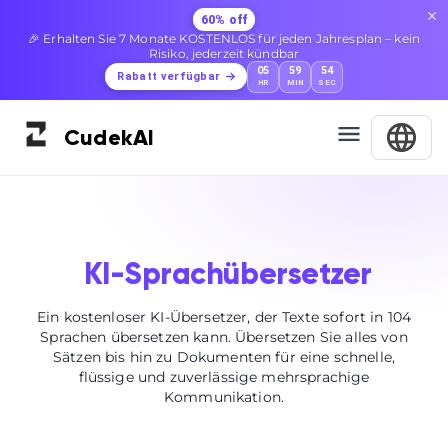
60% off
🎉 Erhalten Sie 7 Monate KOSTENLOS für jeden Jahresplan – kein
Risiko, jederzeit kündbar
05
59
53
Rabatt verfügbar
HR
MIN
SEC
Cudek
AI
KI-Sprachübersetzer
Ein kostenloser KI-Übersetzer, der Texte sofort in 104
Sprachen übersetzen kann. Übersetzen Sie alles von
Sätzen bis hin zu Dokumenten für eine schnelle,
flüssige und zuverlässige mehrsprachige
Kommunikation.