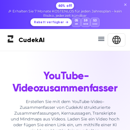
60% off
🎉 Erhalten Sie 7 Monate KOSTENLOS für jeden Jahresplan – kein
Risiko, jederzeit kündbar
05
59
52
Rabatt verfügbar
HR
MIN
SEC
Cudek
AI
YouTube-
Videozusammenfasser
Erstellen Sie mit dem YouTube-Video-
Zusammenfasser von CudekAI strukturierte
Zusammenfassungen, Kernaussagen, Transkripte
und Mindmaps aus Videos. Laden Sie ein Video hoch
oder fügen Sie einen Link ein, um mithilfe einer KI