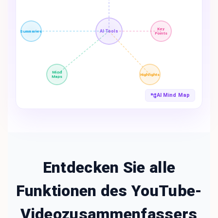
Key
AI Tools
Summaries
Points
Mind
Highlights
Maps
AI Mind Map
Entdecken Sie alle
Funktionen des YouTube-
Videozusammenfassers