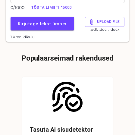
0
/
1000
TÕSTA LIMIITI 15000
UPLOAD FILE
Kirjutage tekst ümber
.pdf, .doc , .docx
1 Krediidikulu
Populaarseimad rakendused
Tasuta Ai sisudetektor