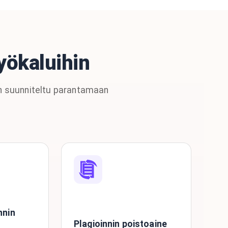
yökaluihin
on suunniteltu parantamaan
nnin
Plagioinnin poistoaine