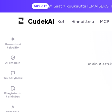
🎉 Saat 7 kuukautta ILMAISEKSI mi
60% off
Cudek
AI
Koti
Hinnoittelu
MCP
Humanisoi
tekoäly
AI ilmaisin
Luo ainutlaatui
Tekoälykeskustelu
Plagioinnin
tarkistus
Kieliopin