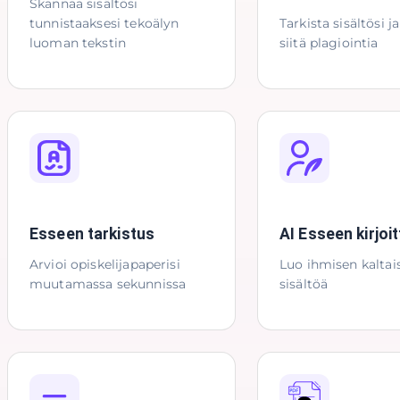
Skannaa sisältösi
tunnistaaksesi tekoälyn
Tarkista sisältösi j
luoman tekstin
siitä plagiointia
Esseen tarkistus
AI Esseen kirjoit
Arvioi opiskelijapaperisi
Luo ihmisen kaltai
muutamassa sekunnissa
sisältöä