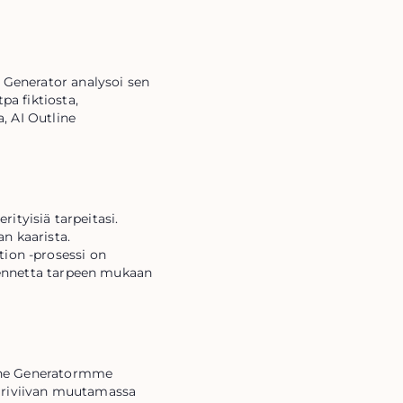
 Generator analysoi sen 
a fiktiosta, 
, AI Outline 
tyisiä tarpeitasi. 
n kaarista. 
ion -prosessi on 
kennetta tarpeen mukaan 
line Generatormme 
äriviivan muutamassa 