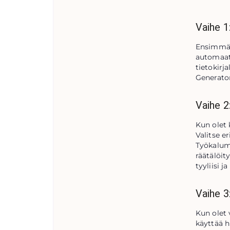
Vaihe 1:
Ensimmäin
automaatt
tietokirj
Generator
Vaihe 2
Kun olet 
Valitse er
Työkalumm
räätälöit
tyyliisi j
Vaihe 3
Kun olet 
käyttää h