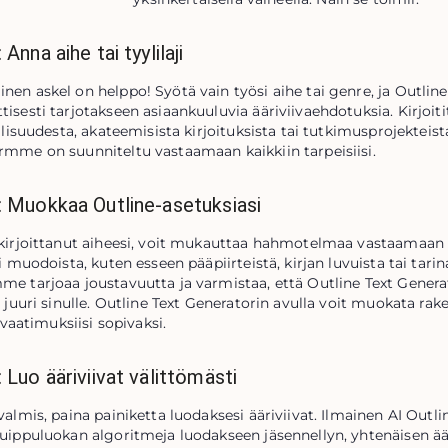
 Anna aihe tai tyylilaji
en askel on helppo! Syötä vain työsi aihe tai genre, ja Outline
isesti tarjotakseen asiaankuuluvia ääriviivaehdotuksia. Kirjoititp
allisuudesta, akateemisista kirjoituksista tai tutkimusprojekteista
mme on suunniteltu vastaamaan kaikkiin tarpeisiisi.
: Muokkaa Outline-asetuksiasi
kirjoittanut aiheesi, voit mukauttaa hahmotelmaa vastaamaan eri
i muodoista, kuten esseen pääpiirteistä, kirjan luvuista tai tarina
e tarjoaa joustavuutta ja varmistaa, että Outline Text Generat
y juuri sinulle. Outline Text Generatorin avulla voit muokata ra
a vaatimuksiisi sopivaksi.
: Luo ääriviivat välittömästi
valmis, paina painiketta luodaksesi ääriviivat. Ilmainen AI Out
uippuluokan algoritmeja luodakseen jäsennellyn, yhtenäisen ä