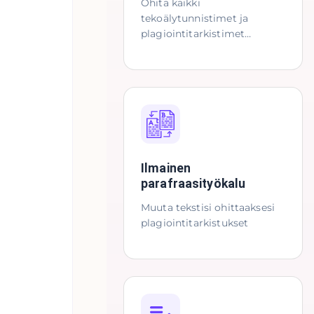
Ohita kaikki
tekoälytunnistimet ja
plagiointitarkistimet
helposti
Ilmainen
parafraasityökalu
Muuta tekstisi ohittaaksesi
plagiointitarkistukset