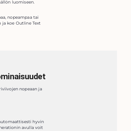
sällön luomiseen.
paa, nopeampaa tai 
ja koe Outline Text 
ominaisuudet
riviivojen nopeaan ja
utomaattisesti hyvin 
nerationin avulla voit 