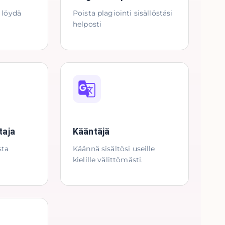
a löydä
Poista plagiointi sisällöstäsi
helposti
taja
Kääntäjä
sta
Käännä sisältösi useille
kielille välittömästi.