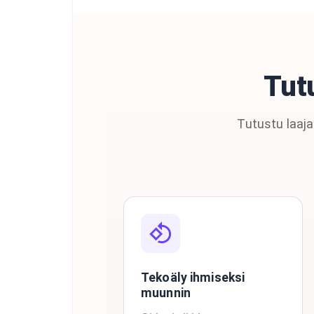
Tutu
Tutustu laaj
Tekoäly ihmiseksi
muunnin