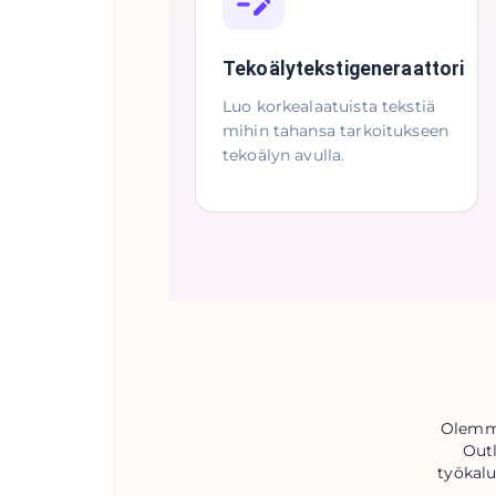
Tekoälytekstigeneraattori
Luo korkealaatuista tekstiä
mihin tahansa tarkoitukseen
tekoälyn avulla.
Olemme
Outl
työkalu