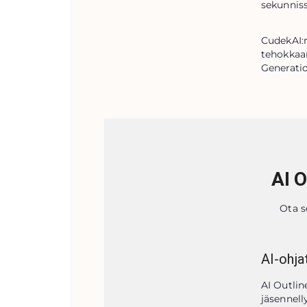
sekunniss
CudekAI:n
tehokkaam
Generati
AI 
Ota s
AI-ohja
AI Outlin
jäsennelly