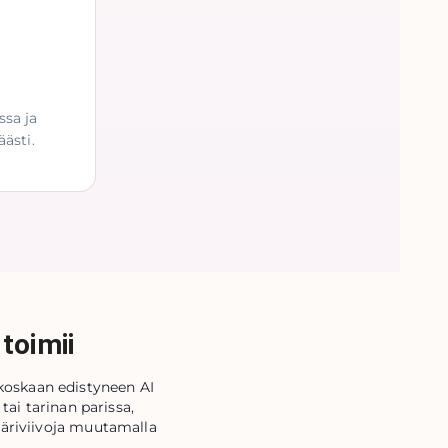
sa ja
äästi.
toimii
koskaan edistyneen AI
tai tarinan parissa,
ääriviivoja muutamalla