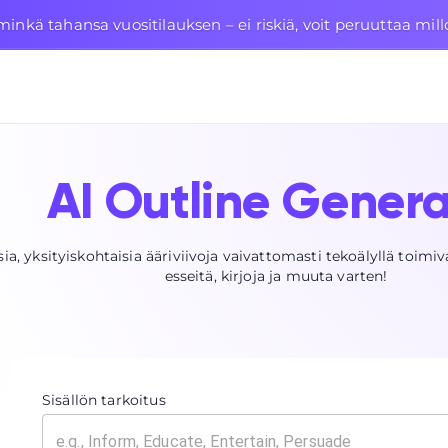
nkä tahansa vuositilauksen – ei riskiä, voit peruuttaa mil
AI Outline Genera
sia, yksityiskohtaisia ääriviivoja vaivattomasti tekoälyllä toim
esseitä, kirjoja ja muuta varten!
Sisällön tarkoitus