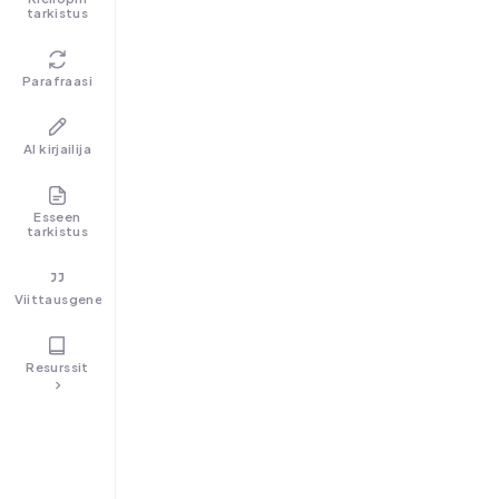
tarkistus
Parafraasi
AI kirjailija
Esseen
tarkistus
Viittausgeneraattori
Resurssit