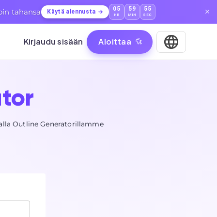
05
59
54
loin tahansa
Käytä alennusta
HR
MIN
SEC
Kirjaudu sisään
Aloittaa
tor
ivalla Outline Generatorillamme