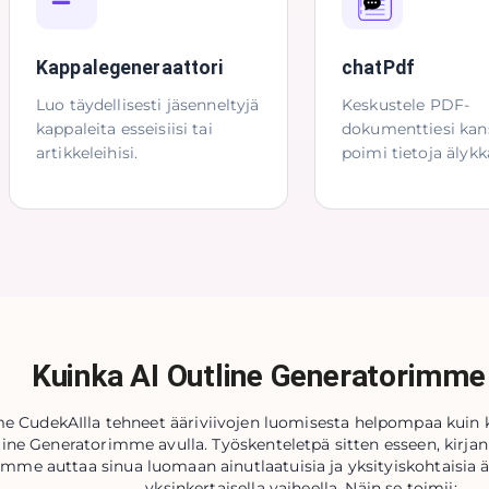
Kappalegeneraattori
chatPdf
Luo täydellisesti jäsenneltyjä
Keskustele PDF-
kappaleita esseisiisi tai
dokumenttiesi kans
artikkeleihisi.
poimi tietoja älykk
Kuinka AI Outline Generatorimme 
 CudekAIlla tehneet ääriviivojen luomisesta helpompaa kuin 
ine Generatorimme avulla. Työskenteletpä sitten esseen, kirjan 
mme auttaa sinua luomaan ainutlaatuisia ja yksityiskohtaisia 
yksinkertaisella vaiheella. Näin se toimii: