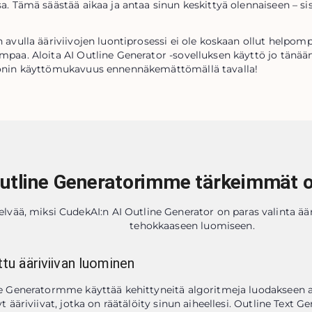
a. Tämä säästää aikaa ja antaa sinun keskittyä olennaiseen – si
 avulla ääriviivojen luontiprosessi ei ole koskaan ollut helpom
paa. Aloita AI Outline Generator -sovelluksen käyttö jo tänään 
onin käyttömukavuus ennennäkemättömällä tavalla!
Outline Generatorimme tärkeimmät 
elvää, miksi CudekAI:n AI Outline Generator on paras valinta ää
tehokkaaseen luomiseen.
ttu ääriviivan luominen
e Generatormme käyttää kehittyneitä algoritmeja luodakseen a
t ääriviivat, jotka on räätälöity sinun aiheellesi. Outline Text Ge