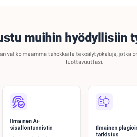
stu muihin hyödyllisiin t
aan valikoimaamme tehokkaita tekoälytyökaluja, jotka 
tuottavuuttasi.
Ilmainen Ai-
sisällöntunnistin
Ilmainen plagioi
tarkistus