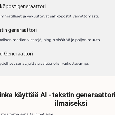
hköpostigeneraattori
 ammatilliset ja vakuuttavat sähköpostit vaivattomasti.
stin generaattori
aalisen median viestejä, blogin sisältöä ja paljon muuta.
d Generaattori
delliset sanat, jotta sisältösi olisi vaikuttavampi.
inka käyttää AI -tekstin generaattor
ilmaiseksi
ta muutama sana tai lyhyt aihe.