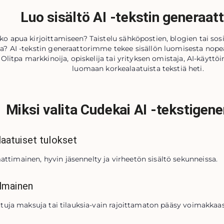
Luo sisältö AI -tekstin generaatt
tko apua kirjoittamiseen? Taistelu sähköpostien, blogien tai sos
a? AI -tekstin generaattorimme tekee sisällön luomisesta nopea
 Olitpa markkinoija, opiskelija tai yrityksen omistaja, AI-käyttö
luomaan korkealaatuista tekstiä heti.
Miksi valita Cudekai AI -tekstigene
aatuiset tulokset
timainen, hyvin jäsennelty ja virheetön sisältö sekunneissa.
ilmainen
ettuja maksuja tai tilauksia-vain rajoittamaton pääsy voimakka