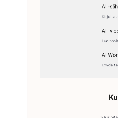
AI -sä
Kirjoita
AI -vie
Luo sosi
AI Wor
Löydä täy
Ku
1- Kirjoi