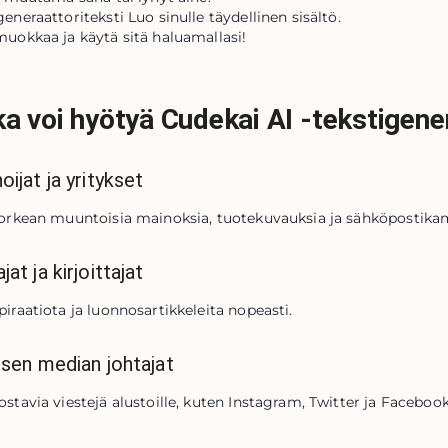
generaattoriteksti Luo sinulle täydellinen sisältö.
muokkaa ja käytä sitä haluamallasi!
a voi hyötyä Cudekai AI -tekstigene
oijat ja yritykset
korkean muuntoisia mainoksia, tuotekuvauksia ja sähköpostika
at ja kirjoittajat
piraatiota ja luonnosartikkeleita nopeasti.
isen median johtajat
ostavia viestejä alustoille, kuten Instagram, Twitter ja Facebook