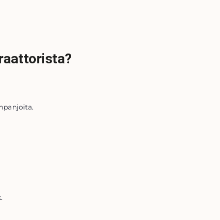
raattorista?
mpanjoita.
.