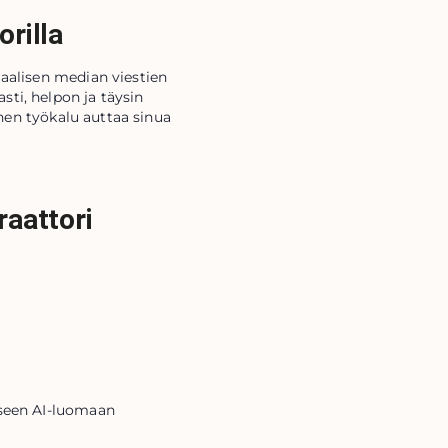
orilla
iaalisen median viestien
sti, helpon ja täysin
inen työkalu auttaa sinua
raattori
aseen AI-luomaan 