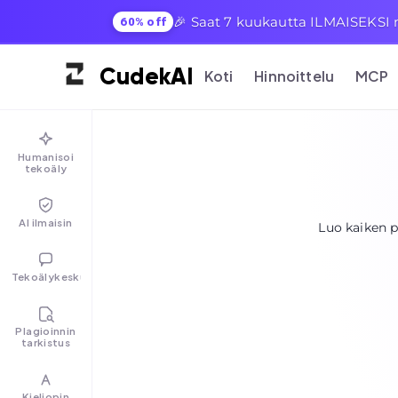
🎉 Saat 7 kuukautta ILMAISEKSI mi
60% off
Cudek
AI
Koti
Hinnoittelu
MCP
Humanisoi
tekoäly
AI ilmaisin
Luo kaiken pi
Tekoälykeskustelu
Plagioinnin
tarkistus
Kieliopin