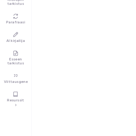
tarkistus
Parafraasi
AI kirjailija
Esseen
tarkistus
Viittausgeneraattori
Resurssit