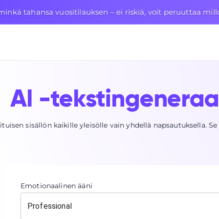
nkä tahansa vuositilauksen – ei riskiä, voit peruuttaa mil
AI -tekstingeneraa
tuisen sisällön kaikille yleisölle vain yhdellä napsautuksella. S
Emotionaalinen ääni