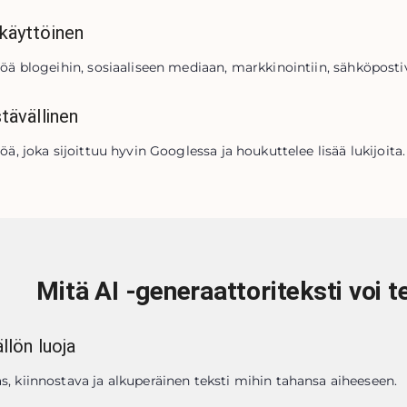
käyttöinen
töä blogeihin, sosiaaliseen mediaan, markkinointiin, sähköpostiv
tävällinen
töä, joka sijoittuu hyvin Googlessa ja houkuttelee lisää lukijoita.
Mitä AI -generaattoriteksti voi 
ällön luoja
as, kiinnostava ja alkuperäinen teksti mihin tahansa aiheeseen.