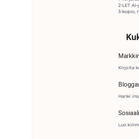
2-LET AI-
3-kopio, 
Kuk
Markkin
Kirjoita 
Bloggaaj
Hanki ins
Sosiaal
Luo kiinn