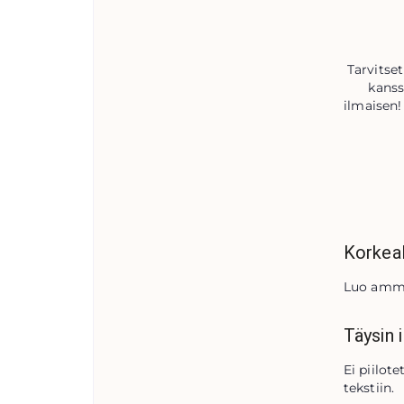
Tarvitse
kanss
ilmaisen!
Korkeal
Luo ammat
Täysin 
Ei piilot
tekstiin.