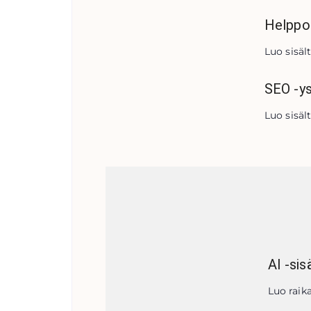
Helppo
Luo sisäl
SEO -ys
Luo sisäl
AI -sis
Luo raik