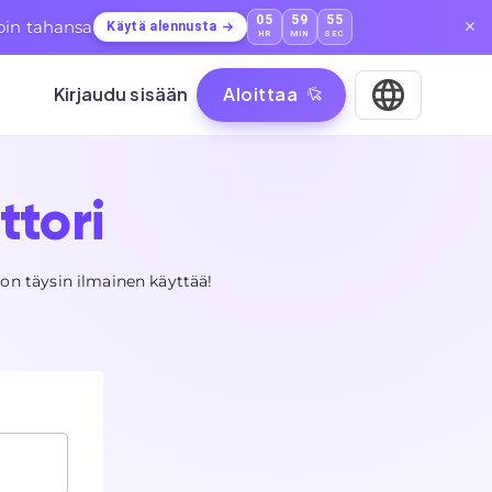
05
59
54
loin tahansa
Käytä alennusta
HR
MIN
SEC
Kirjaudu sisään
Aloittaa
ttori
e on täysin ilmainen käyttää!