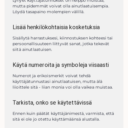
Lyhyet käyttäjätunnukset on helppo muistaa, 
mutta pidemmät voivat olla ainutlaatuisempia. 
Löydä tasapaino molempien välillä.
Lisää henkilökohtaisia ​​kosketuksia
Sisällytä harrastuksesi, kiinnostuksen kohteesi tai 
persoonallisuuteen liittyvät sanat, jotka tekevät 
siitä ainutlaatuisen.
Käytä numeroita ja symboleja viisaasti
Numerot ja erikoismerkit voivat tehdä 
käyttäjätunnustasi ainutlaatuisen, mutta älä 
liioittele sitä - liian monia voi olla vaikea muistaa.
Tarkista, onko se käytettävissä
Ennen kuin päätät käyttäjänimestä, varmista, että 
sitä ei ole jo otettu käyttämäänsä alustalla.