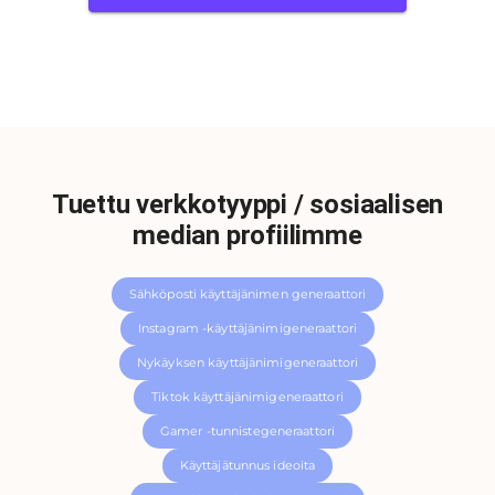
Tuettu verkkotyyppi / sosiaalisen
median profiilimme
Sähköposti käyttäjänimen generaattori
Instagram -käyttäjänimigeneraattori
Nykäyksen käyttäjänimigeneraattori
Tiktok käyttäjänimigeneraattori
Gamer -tunnistegeneraattori
Käyttäjätunnus ideoita