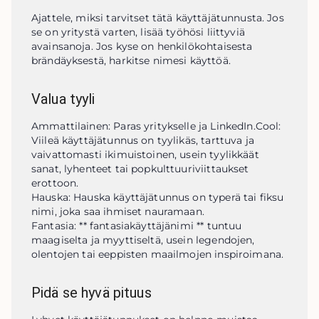
Ajattele, miksi tarvitset tätä käyttäjätunnusta. Jos 
se on yritystä varten, lisää työhösi liittyviä 
avainsanoja. Jos kyse on henkilökohtaisesta 
brändäyksestä, harkitse nimesi käyttöä.
Valua tyyli
Ammattilainen: Paras yritykselle ja LinkedIn.Cool: 
Viileä käyttäjätunnus on tyylikäs, tarttuva ja 
vaivattomasti ikimuistoinen, usein tyylikkäät 
sanat, lyhenteet tai popkulttuuriviittaukset 
erottoon.

Hauska: Hauska käyttäjätunnus on typerä tai fiksu 
nimi, joka saa ihmiset nauramaan.

Fantasia: ** fantasiakäyttäjänimi ** tuntuu 
maagiselta ja myyttiseltä, usein legendojen, 
olentojen tai eeppisten maailmojen inspiroimana.
Pidä se hyvä pituus