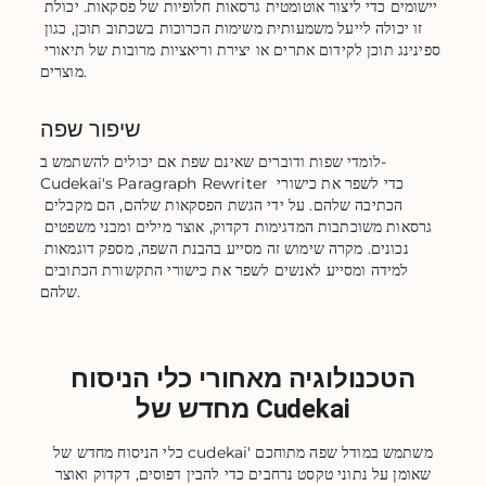
יישומים כדי ליצור אוטומטית גרסאות חלופיות של פסקאות. יכולת 
זו יכולה לייעל משמעותית משימות הכרוכות בשכתוב תוכן, כגון 
ספינינג תוכן לקידום אתרים או יצירת וריאציות מרובות של תיאורי 
מוצרים.
שיפור שפה
לומדי שפות ודוברים שאינם שפת אם יכולים להשתמש ב-
Cudekai's Paragraph Rewriter כדי לשפר את כישורי 
הכתיבה שלהם. על ידי הגשת הפסקאות שלהם, הם מקבלים 
גרסאות משוכתבות המדגימות דקדוק, אוצר מילים ומבני משפטים 
נכונים. מקרה שימוש זה מסייע בהבנת השפה, מספק דוגמאות 
למידה ומסייע לאנשים לשפר את כישורי התקשורת הכתובים 
שלהם.
הטכנולוגיה מאחורי כלי הניסוח
מחדש של Cudekai
כלי הניסוח מחדש של cudekai' משתמש במודל שפה מתוחכם
שאומן על נתוני טקסט נרחבים כדי להבין דפוסים, דקדוק ואוצר