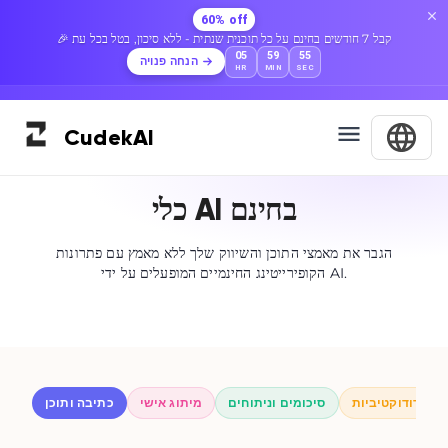
60% off
🎉 קבל 7 חודשים בחינם על כל תוכנית שנתית - ללא סיכון, בטל בכל עת
05
59
54
הנחה פנויה
HR
MIN
SEC
Cudek
AI
כלי AI בחינם
הגבר את מאמצי התוכן והשיווק שלך ללא מאמץ עם פתרונות
הקופירייטינג החינמיים המופעלים על ידי AI.
 ופרודוקטיביות
סיכומים וניתוחים
מיתוג אישי
כתיבה ותוכן