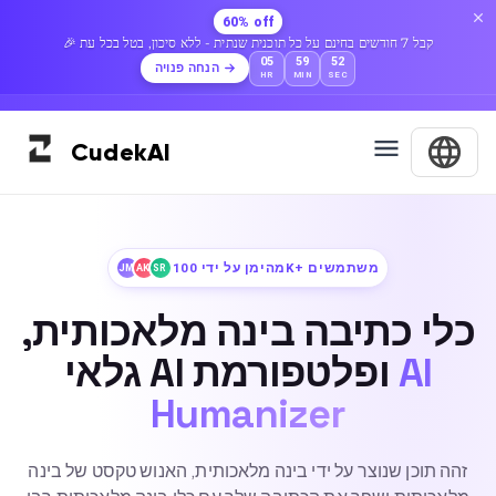
60% off
🎉 קבל 7 חודשים בחינם על כל תוכנית שנתית - ללא סיכון, בטל בכל עת
05
59
50
הנחה פנויה
HR
MIN
SEC
Cudek
AI
מהימן על ידי 100K+ משתמשים
JM
AK
SR
כלי כתיבה בינה מלאכותית,
AI
גלאי AI ופלטפורמת
Humanizer
זהה תוכן שנוצר על ידי בינה מלאכותית, האנוש טקסט של בינה