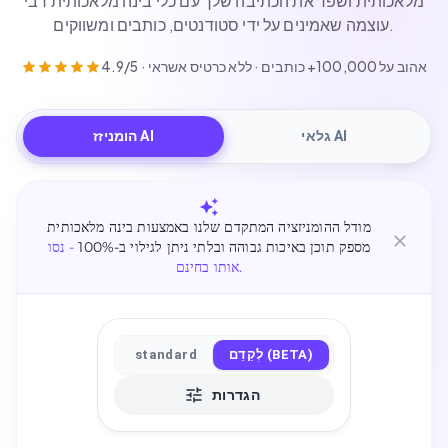
מלאכותית ושפר את הכתיבה שלך עם כלי בינה מלאכותית רבי
עוצמה שאמינים על ידי סטודנטים, כותבים ומשווקים.
4.9/5 · אהוב על 100,000+ כותבים · ללא כרטיס אשראי
גלאי AI
הומניזז AI
מודל ההומניזציה המתקדם שלנו באמצעות בינה מלאכותית
מספק תוכן באיכות גבוהה ובלתי ניתן לגילוי ב-100%
- נסו
אותו בחינם.
לְקַדֵם (BETA)
standard
הגדרות