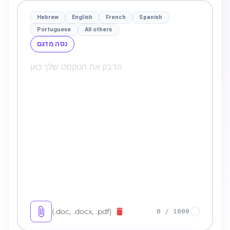
Hebrew
English
French
Spanish
Portuguese
All others
נסה מדגם
(.doc, .docx, .pdf)
0
/
1000