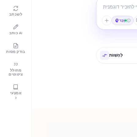
לשכתב
זֵכֶר
כותב AI
בודק מסות
לְהַשְׁווֹת
מחולל
ציטוטים
אֶמְצָעִי