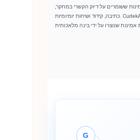
ינות ששומרים על דיוק הקשרי במחקר,
כתיבה, קידוד ושיחות יומיומיות. CudekAI ממזער הזיות ומסנן תוכן מפוברק
G