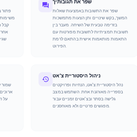
שפר את תגובותיך
שפר את התשובות באמצעות שאלות
פתור ב
המשך, בקש שינויים ותן הצעות מתמשכות
משימות ק
בזרימה טבעית של השיחה. מעבר בין
תשובות תמציתיות לתשובות מפורטות עם
אחר ש
התאמות מותאמות אישית בהתאם לרמת
שגיא
הפירוט.
ניהול היסטוריית צ'אט
נהל היסטוריית צ'אט, הנחיות ופרויקטים
שמור ע
בספרייה מאורגנת אחת. השתמש במצב
ארוכים 
גלישה בסתר ובצ'אטים זמניים עבור
על ה
מפגשים פרטיים ולא מאוחסנים.