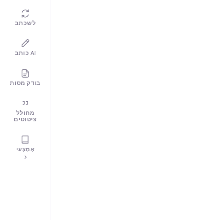
לשכתב
כותב AI
בודק מסות
מחולל
ציטוטים
אֶמְצָעִי