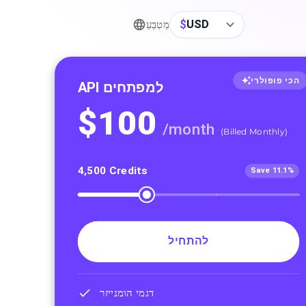
$
USD
מַטְבֵּעַ
הכי פופולרי
API למפתחים
$
100
/
month
(
Billed Monthly
)
4,500
Credits
Save 11.1%
להתחיל
דגמי הומנייזר