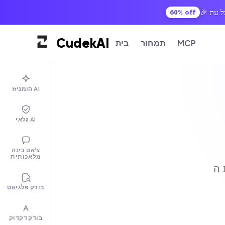
60% off
Cudek
AI
MCP
תמחור
בית
הומניזז AI
גלאי AI
צ'אט בינה
מלאכותית
בודק פלגיאט
בודק דקדוק