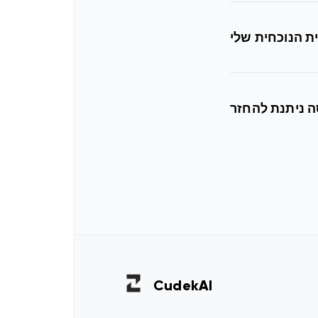
Cudek
AI