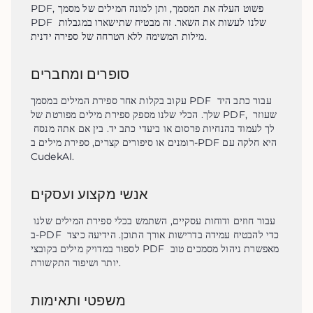
PDF, פשוט העלה את המסמך, ותן למונה המילים של מסמך 
PDF שלנו לעשות את השאר. זה מבטיח שתישארו במגבלות 
מילות המשימה ללא הטרחה של ספירה ידנית.
סופרים ומחברים
עקוב בקלות אחר ספירת המילים במסמך PDF עבור כתב היד 
שלך. הכלי שלנו מספק ספירת מילים מפורטת של PDF, שעוזר 
לך לעמוד בהנחיות פרסום או ביעדי כתב יד. בין אם אתה מנסח 
רומנים או סיפורים קצרים, ספירת מילים ב-PDF היא חלקה עם 
CudekAI.
אנשי מקצוע ועסקים
עבור חוזים ודוחות עסקיים, השתמש בכלי ספירת המילים שלנו 
ב-PDF כדי להבטיח עמידה בדרישות אורך התוכן. הידיעה כיצד 
לספור במדויק מילים בקובצי PDF מאפשרת ניהול מסמכים טוב 
יותר ושיפור התקשורת.
משפטי ותאימות