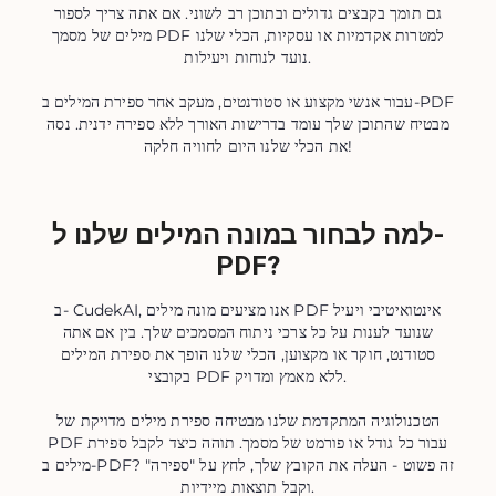
גם תומך בקבצים גדולים ובתוכן רב לשוני. אם אתה צריך לספור
מילים של מסמך PDF למטרות אקדמיות או עסקיות, הכלי שלנו
נועד לנוחות ויעילות.
עבור אנשי מקצוע או סטודנטים, מעקב אחר ספירת המילים ב-PDF
מבטיח שהתוכן שלך עומד בדרישות האורך ללא ספירה ידנית. נסה
את הכלי שלנו היום לחוויה חלקה!
למה לבחור במונה המילים שלנו ל-
PDF?
ב- CudekAI, אנו מציעים מונה מילים PDF אינטואיטיבי ויעיל
שנועד לענות על כל צרכי ניתוח המסמכים שלך. בין אם אתה
סטודנט, חוקר או מקצוען, הכלי שלנו הופך את ספירת המילים
בקובצי PDF ללא מאמץ ומדויק.
הטכנולוגיה המתקדמת שלנו מבטיחה ספירת מילים מדויקת של
PDF עבור כל גודל או פורמט של מסמך. תוהה כיצד לקבל ספירת
מילים ב-PDF? זה פשוט - העלה את הקובץ שלך, לחץ על "ספירה"
וקבל תוצאות מיידיות.