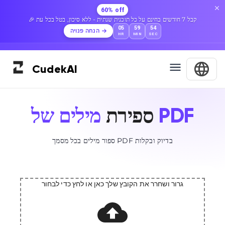
60% off
🎉 קבל 7 חודשים בחינם על כל תוכנית שנתית - ללא סיכון, בטל בכל עת
05
59
54
הנחה פנויה
HR
MIN
SEC
Cudek
AI
מילים של PDF
ספירת
ספור מילים בכל מסמך PDF בדיוק ובקלות
גרור ושחרר את הקובץ שלך כאן או לחץ כדי לבחור