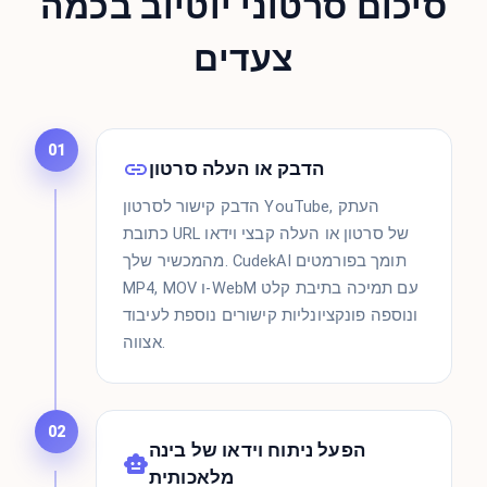
סיכום סרטוני יוטיוב בכמה
צעדים
01
הדבק או העלה סרטון
הדבק קישור לסרטון YouTube, העתק
כתובת URL של סרטון או העלה קבצי וידאו
מהמכשיר שלך. CudekAI תומך בפורמטים
MP4, MOV ו-WebM עם תמיכה בתיבת קלט
ונוספה פונקציונליות קישורים נוספת לעיבוד
אצווה.
02
הפעל ניתוח וידאו של בינה
מלאכותית