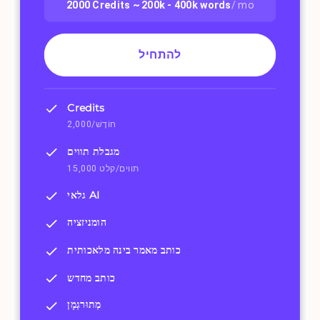
2000
Credits ~
200k - 400k
words
/ mo
להתחיל
Credits
2,000/חוֹדֶשׁ
מגבלת תווים
15,000 תווים/קלט
גלאי AI
הומניזציה
כותב מאמר בינה מלאכותית
כותב מחדש
מְתוּרגְמָן