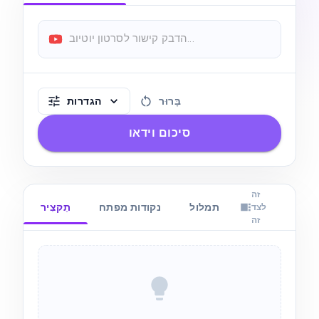
בָּרוּר
הגדרות
סיכום וידאו
זה
פרקים
תמלול
נקודות מפתח
תַקצִיר
לצד
זה