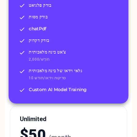
בודק פלגיאט
בודק מסות
chatPdf
בודק דקדוק
צ'אט בינה מלאכותית
2,000/חוֹדֶשׁ
גלאי וידאו של בינה מלאכותית
10 סריקות וידאו/חודש
Custom AI Model Training
Unlimited
$
50