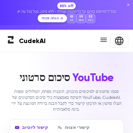
60% off
🎉 קבל 7 חודשים בחינם על כל תוכנית שנתית - ללא סיכון, בטל בכל עת
05
59
52
הנחה פנויה
HR
MIN
SEC
Cudek
AI
YouTube
סיכום סרטוני
סכמו סרטונים לסיכומים מובנים, תובנות מפתח, תמלולים ומפות
חשיבה באמצעות כלי סיכום הסרטונים של YouTube, CudekAI.
העלו סרטון או הדבקו קישור כדי לקבל הבנה ברורה המונעת על ידי
בינה מלאכותית.
קישורי אצווה
קישור ליוטיוב