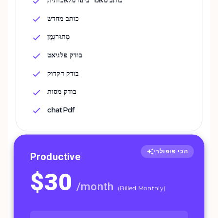
כותב מאמר בינה מלאכותית
כותב מחדש
מְתוּרגְמָן
בודק פלגיאט
בודק דקדוק
בודק מסות
chatPdf
הכי פופולרי
Productive
$
30
/
month
(
Billed Monthly
)