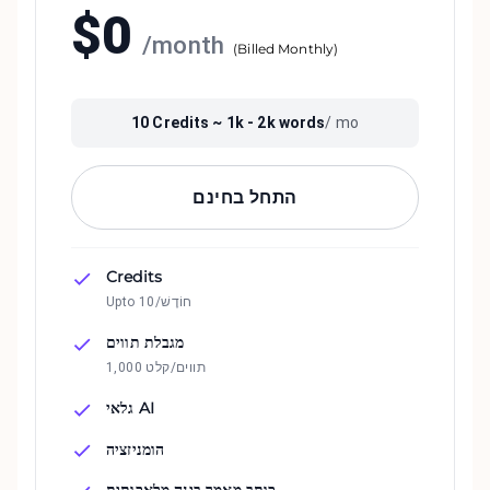
$
0
/
month
(
Billed Monthly
)
10
Credits ~
1k - 2k
words
/ mo
התחל בחינם
Credits
Upto 10/חוֹדֶשׁ
מגבלת תווים
1,000 תווים/קלט
גלאי AI
הומניזציה