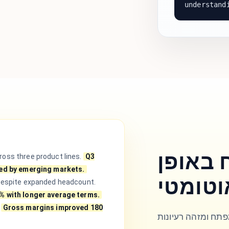
understand
 באופן
oss three product lines.
Q3
led by emerging markets.
וטומטי
despite expanded headcount.
% with longer average terms.
Gross margins improved 180
פתח ומזהה רעיונות