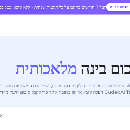
🎉 קבל 7 חודשים בחינם על כל תוכנית שנתית - ללא סיכון, בטל בכל עת
הנחה פנויה
ום בינה
מלאכותית
סכם מסמכים ארוכים, חילץ נקודות מפתח, ושמר את המשמעות המקורית במדויק עם ה-mmarizer
מיידי עם CudekAI Text Summarizer.
יוט