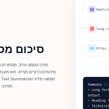
meetin
long-r
סיכום מס
https:
סיכומים ברורים וקריא. הוא מעב
Summary
// 
מורכב להבנה מהירה יותר בכל נושא או פורמט.
•
Long-form
output.
•
Reading t
•
Technical