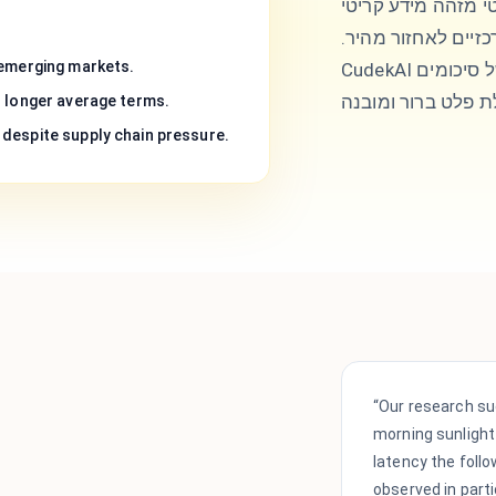
י מזהה מידע קריטי
זיים לאחזור מהיר.
 emerging markets.
h longer average terms.
despite supply chain pressure.
“Our research su
morning sunlight
latency the follo
observed in part