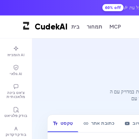
60% off
Cudek
AI
MCP
תמחור
בית
הומניזז AI
גלאי AI
AI Su. הדבק טקסט,
צ'אט בינה
מלאכותית
בודק פלגיאט
יוב
כתובת אתר
טֶקסט
בודק דקדוק