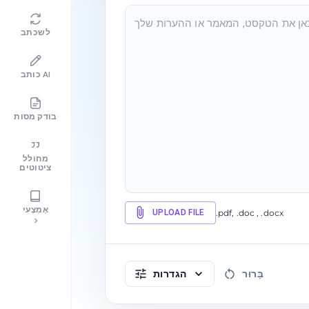
לשכתב
כותב AI
בודק מסות
מחולל
ציטוטים
אֶמְצָעִי
UPLOAD FILE
.pdf, .doc , .docx
בָּרוּר
הגדרות