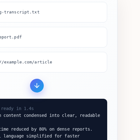
g-transcript.txt
eport.pdf
//example.com/article
ready in 1.4s
 content condensed into clear, readable
ime reduced by 80% on dense reports.
 language simplified for faster