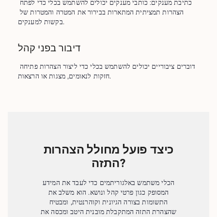
כתיבת מענקים: כותבי מענקים יכולים להשתמש בכלי כדי לפתח 
הצהרות תמציתית המתארות בבירור את המטרה והמטרות של 
בקשות למענקים.
דיבור בפני קהל
דוברים ציבוריים יכולים להשתמש בכלי כדי ליצור הצהרות פתיחה 
חזקות לנאומים, מצגות או הרצאות.
כיצד פועל מחולל הצהרות
התזה?
הכלי משתמש באלגוריתמים כדי לעבד את המידע
המסופק כגון פרטי קהל ונושא. הוא משלב את
התשומות בצורה הגיונית וקוהרנטית, ומבטיח
שהצהרת התזה המתקבלת מובנית היטב ומכסה את