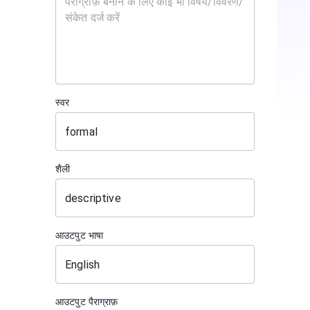
स्वर
शैली
आउटपुट भाषा
आउटपुट पैराग्राफ़