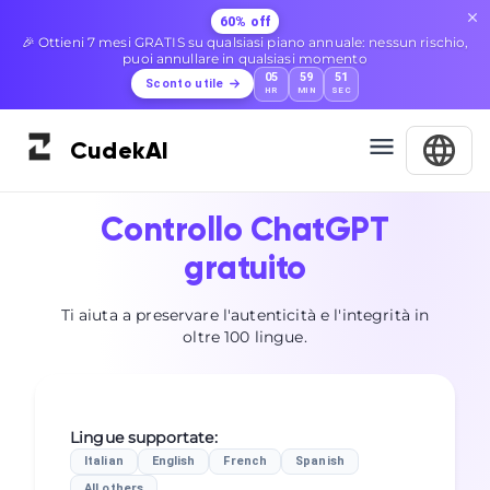
60% off
🎉 Ottieni 7 mesi GRATIS su qualsiasi piano annuale: nessun rischio,
puoi annullare in qualsiasi momento
05
59
50
Sconto utile
HR
MIN
SEC
Cudek
AI
Controllo ChatGPT
gratuito
Ti aiuta a preservare l'autenticità e l'integrità in
oltre 100 lingue.
Lingue supportate
:
Italian
English
French
Spanish
All others