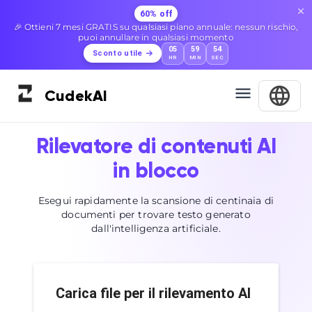
60% off
🎉 Ottieni 7 mesi GRATIS su qualsiasi piano annuale: nessun rischio,
puoi annullare in qualsiasi momento
05
59
53
Sconto utile
HR
MIN
SEC
Cudek
AI
Rilevatore di contenuti AI
in blocco
Esegui rapidamente la scansione di centinaia di
documenti per trovare testo generato
dall'intelligenza artificiale.
Carica file per il rilevamento AI