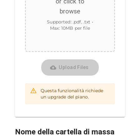
or click to
browse
Supported:
.pdf, .txt
•
Max:
10
MB per file
Upload Files
Questa funzionalità richiede
un upgrade del piano.
Nome della cartella di massa