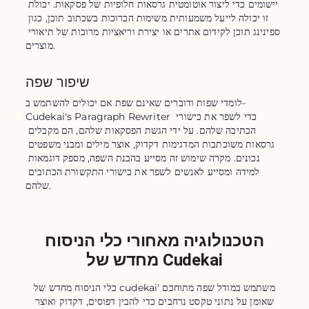
יישומים כדי ליצור אוטומטית גרסאות חלופיות של פסקאות. יכולת 
זו יכולה לייעל משמעותית משימות הכרוכות בשכתוב תוכן, כגון 
ספינינג תוכן לקידום אתרים או יצירת וריאציות מרובות של תיאורי 
מוצרים.
שיפור שפה
לומדי שפות ודוברים שאינם שפת אם יכולים להשתמש ב-
Cudekai's Paragraph Rewriter כדי לשפר את כישורי 
הכתיבה שלהם. על ידי הגשת הפסקאות שלהם, הם מקבלים 
גרסאות משוכתבות המדגימות דקדוק, אוצר מילים ומבני משפטים 
נכונים. מקרה שימוש זה מסייע בהבנת השפה, מספק דוגמאות 
למידה ומסייע לאנשים לשפר את כישורי התקשורת הכתובים 
שלהם.
הטכנולוגיה מאחורי כלי הניסוח
מחדש של Cudekai
כלי הניסוח מחדש של cudekai' משתמש במודל שפה מתוחכם
שאומן על נתוני טקסט נרחבים כדי להבין דפוסים, דקדוק ואוצר