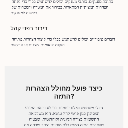
כתיבת מענקים: כותבי מענקים יכולים להשתמש בכלי כדי לפתח 
הצהרות תמציתית המתארות בבירור את המטרה והמטרות של 
בקשות למענקים.
דיבור בפני קהל
דוברים ציבוריים יכולים להשתמש בכלי כדי ליצור הצהרות פתיחה 
חזקות לנאומים, מצגות או הרצאות.
כיצד פועל מחולל הצהרות
התזה?
הכלי משתמש באלגוריתמים כדי לעבד את המידע
המסופק כגון פרטי קהל ונושא. הוא משלב את
התשומות בצורה הגיונית וקוהרנטית, ומבטיח
שהצהרת התזה המתקבלת מובנית היטב ומכסה את