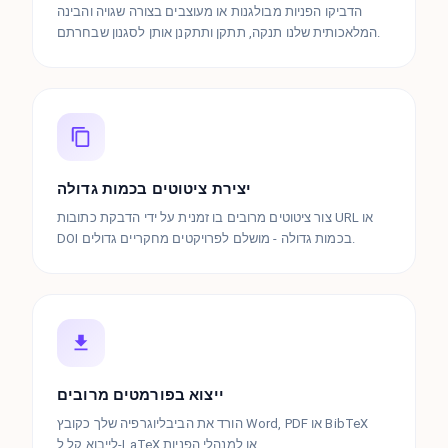
הדביקו הפניות מבולגנות או מעוצבים בצורה שגויה והבינה
המלאכותית שלנו תנקה, תתקן ותתקנן אותן לסגנון שבחרתם.
יצירת ציטוטים בכמות גדולה
צור ציטוטים מרובים בו זמנית על ידי הדבקת כתובות URL או
DOI בכמות גדולה - מושלם לפרויקטים מחקריים גדולים.
ייצוא בפורמטים מרובים
הורד את הביבליוגרפיה שלך כקובץ Word, PDF או BibTeX
לייבוא קל ל-LaTeX או למנהלי הפניות.