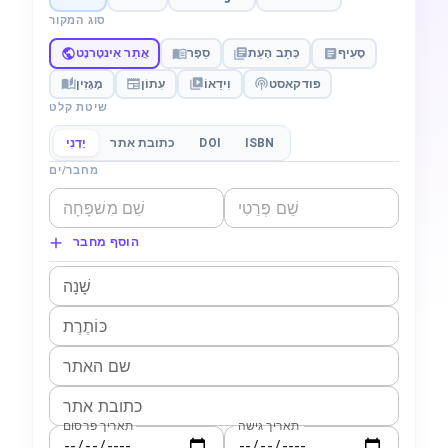
סוג המקור
סָעִיף
כְּתַב הָעֵת
סֵפֶר
אֲתַר אִינטֶרנֶט
פודקאסט
וִידֵאוֹ
עִתוֹן
מָגָזִין
שיטת קלט
ISBN
DOI
כתובת אתר
יָדָנִי
מחבר/ים
הוסף מחבר
שָׁנָה
כּוֹתֶרֶת
שם האתר
כתובת אתר
תאריך גישה
תאריך פרסום