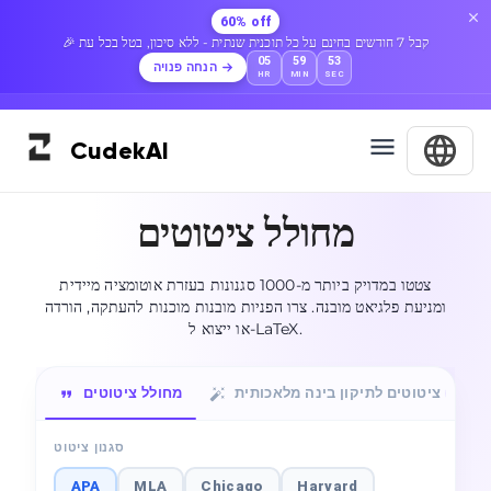
60% off
🎉 קבל 7 חודשים בחינם על כל תוכנית שנתית - ללא סיכון, בטל בכל עת
05
59
52
הנחה פנויה
HR
MIN
SEC
Cudek
AI
מחולל ציטוטים
צטטו במדויק ביותר מ-1000 סגנונות בעזרת אוטומציה מיידית
ומניעת פלגיאט מובנה. צרו הפניות מובנות מוכנות להעתקה, הורדה
או ייצוא ל-LaTeX.
ציטוטים לתיקון בינה מלאכותית
מחולל ציטוטים
AI
סגנון ציטוט
APA
MLA
Chicago
Harvard