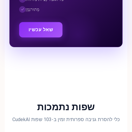
מְתוּרגְמָן
שאל עכשיו
שפות נתמכות
CudekAI כלי להסרת גניבה ספרותית זמין ב-103 שפות