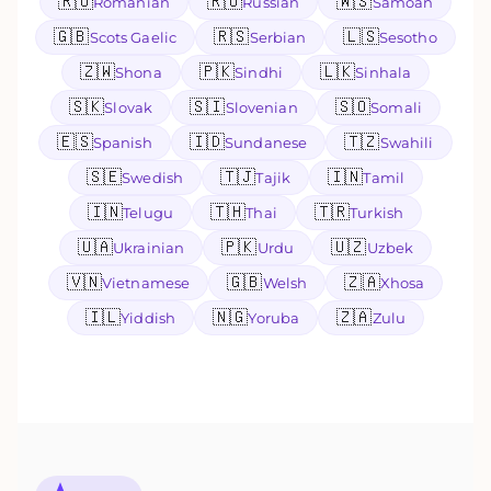
🇷🇴
🇷🇺
🇼🇸
Romanian
Russian
Samoan
🇬🇧
🇷🇸
🇱🇸
Scots Gaelic
Serbian
Sesotho
🇿🇼
🇵🇰
🇱🇰
Shona
Sindhi
Sinhala
🇸🇰
🇸🇮
🇸🇴
Slovak
Slovenian
Somali
🇪🇸
🇮🇩
🇹🇿
Spanish
Sundanese
Swahili
🇸🇪
🇹🇯
🇮🇳
Swedish
Tajik
Tamil
🇮🇳
🇹🇭
🇹🇷
Telugu
Thai
Turkish
🇺🇦
🇵🇰
🇺🇿
Ukrainian
Urdu
Uzbek
🇻🇳
🇬🇧
🇿🇦
Vietnamese
Welsh
Xhosa
🇮🇱
🇳🇬
🇿🇦
Yiddish
Yoruba
Zulu