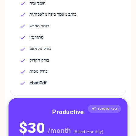
הומניזציה
כותב מאמר בינה מלאכותית
כותב מחדש
מְתוּרגְמָן
בודק פלגיאט
בודק דקדוק
בודק מסות
chatPdf
הכי פופולרי
Productive
$
30
/
month
(
Billed Monthly
)