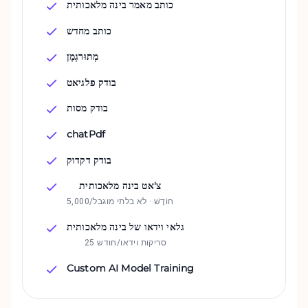
כותב מאמר בינה מלאכותית
כותב מחדש
מְתוּרגְמָן
בודק פלגיאט
בודק מסות
chatPdf
בודק דקדוק
צ'אט בינה מלאכותית
5,000/חוֹדֶשׁ · לא בלתי מוגבל
גלאי וידאו של בינה מלאכותית
25 סריקות וידאו/חודש
Custom AI Model Training