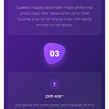
CudekAI הסרת פלגיאט מעבדת ומשנה טקסט באמצעות
תהליך כתיבה מחדש אוטומטי. מזהה קטעים כפולים,
פלגיאט חלקי ובעיות סמנטיות תוך כדי ארגון מחדש של
הטקסט לבהירות ומקוריות.
03
ייצוא תוכן
הורד או העתק את התוכן שנכתב מחדש וללא פלגיאט, מוכן