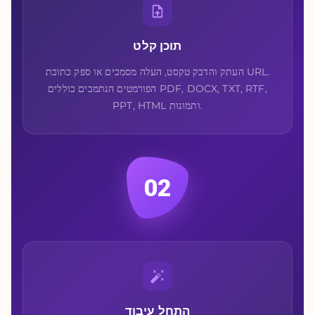
תוכן קלט
העתק והדבק טקסט, העלה מסמכים או ספק כתובת URL.
הפורמטים הנתמכים כוללים PDF, DOCX, TXT, RTF,
PPT, HTML ותמונות.
02
התחל עיבוד