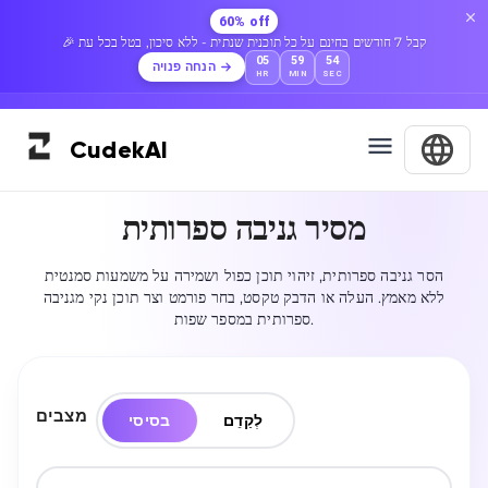
60% off
🎉 קבל 7 חודשים בחינם על כל תוכנית שנתית - ללא סיכון, בטל בכל עת
05
59
53
הנחה פנויה
HR
MIN
SEC
Cudek
AI
מסיר גניבה ספרותית
הסר גניבה ספרותית, זיהוי תוכן כפול ושמירה על משמעות סמנטית
ללא מאמץ. העלה או הדבק טקסט, בחר פורמט וצר תוכן נקי מגניבה
ספרותית במספר שפות.
מצבים
לְקַדֵם
בסיסי