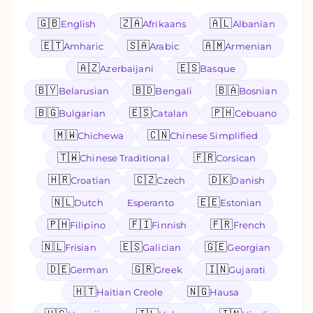
🇬🇧
🇿🇦
🇦🇱
English
Afrikaans
Albanian
🇪🇹
🇸🇦
🇦🇲
Amharic
Arabic
Armenian
🇦🇿
🇪🇸
Azerbaijani
Basque
🇧🇾
🇧🇩
🇧🇦
Belarusian
Bengali
Bosnian
🇧🇬
🇪🇸
🇵🇭
Bulgarian
Catalan
Cebuano
🇲🇼
🇨🇳
Chichewa
Chinese Simplified
🇹🇼
🇫🇷
Chinese Traditional
Corsican
🇭🇷
🇨🇿
🇩🇰
Croatian
Czech
Danish
🇳🇱
🇪🇪
Dutch
Esperanto
Estonian
🇵🇭
🇫🇮
🇫🇷
Filipino
Finnish
French
🇳🇱
🇪🇸
🇬🇪
Frisian
Galician
Georgian
🇩🇪
🇬🇷
🇮🇳
German
Greek
Gujarati
🇭🇹
🇳🇬
Haitian Creole
Hausa