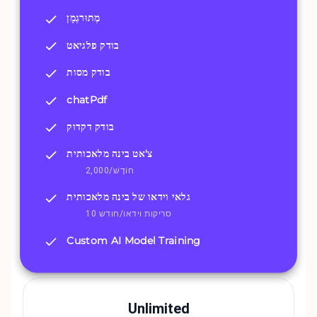
מְתוּרגְמָן
בודק פלגיאט
בודק מסות
chatPdf
בודק דקדוק
צ'אט בינה מלאכותית
2,000/חוֹדֶשׁ
גלאי וידאו של בינה מלאכותית
10 סריקות וידאו/חודש
Custom AI Model Training
Unlimited