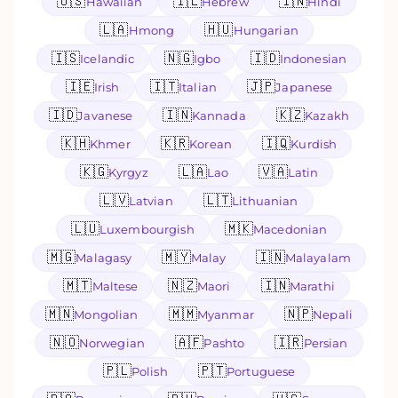
🇺🇸
🇮🇱
🇮🇳
Hawaiian
Hebrew
Hindi
🇱🇦
🇭🇺
Hmong
Hungarian
🇮🇸
🇳🇬
🇮🇩
Icelandic
Igbo
Indonesian
🇮🇪
🇮🇹
🇯🇵
Irish
Italian
Japanese
🇮🇩
🇮🇳
🇰🇿
Javanese
Kannada
Kazakh
🇰🇭
🇰🇷
🇮🇶
Khmer
Korean
Kurdish
🇰🇬
🇱🇦
🇻🇦
Kyrgyz
Lao
Latin
🇱🇻
🇱🇹
Latvian
Lithuanian
🇱🇺
🇲🇰
Luxembourgish
Macedonian
🇲🇬
🇲🇾
🇮🇳
Malagasy
Malay
Malayalam
🇲🇹
🇳🇿
🇮🇳
Maltese
Maori
Marathi
🇲🇳
🇲🇲
🇳🇵
Mongolian
Myanmar
Nepali
🇳🇴
🇦🇫
🇮🇷
Norwegian
Pashto
Persian
🇵🇱
🇵🇹
Polish
Portuguese