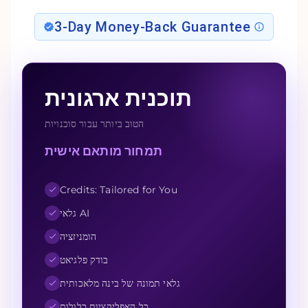
3-Day Money-Back Guarantee
תוכנית ארגונית
הטוב ביותר עבור סוכנויות
תמחור מותאם אישית
Credits: Tailored for You
גלאי AI
הומניזציה
בודק פלגיאט
גלאי תמונה של בינה מלאכותית
כל האפליקציות כלולות