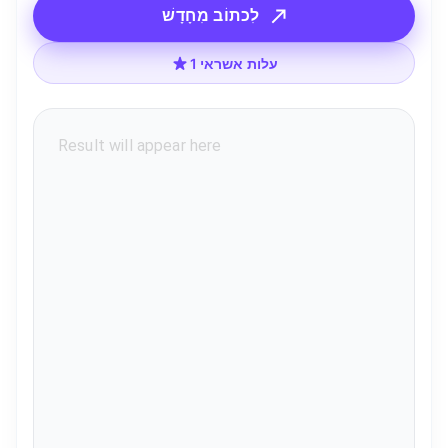
לִכתוֹב מִחָדָשׁ
1 עלות אשראי