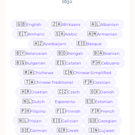
სხვა.
🇬🇧
🇿🇦
🇦🇱
English
Afrikaans
Albanian
🇪🇹
🇸🇦
🇦🇲
Amharic
Arabic
Armenian
🇦🇿
🇪🇸
Azerbaijani
Basque
🇧🇾
🇧🇩
🇧🇦
Belarusian
Bengali
Bosnian
🇧🇬
🇪🇸
🇵🇭
Bulgarian
Catalan
Cebuano
🇲🇼
🇨🇳
Chichewa
Chinese Simplified
🇹🇼
🇫🇷
Chinese Traditional
Corsican
🇭🇷
🇨🇿
🇩🇰
Croatian
Czech
Danish
🇳🇱
🇪🇪
Dutch
Esperanto
Estonian
🇵🇭
🇫🇮
🇫🇷
Filipino
Finnish
French
🇳🇱
🇪🇸
🇬🇪
Frisian
Galician
Georgian
🇩🇪
🇬🇷
🇮🇳
German
Greek
Gujarati