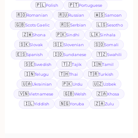
🇵🇱
🇵🇹
Polish
Portuguese
🇷🇴
🇷🇺
🇼🇸
Romanian
Russian
Samoan
🇬🇧
🇷🇸
🇱🇸
Scots Gaelic
Serbian
Sesotho
🇿🇼
🇵🇰
🇱🇰
Shona
Sindhi
Sinhala
🇸🇰
🇸🇮
🇸🇴
Slovak
Slovenian
Somali
🇪🇸
🇮🇩
🇹🇿
Spanish
Sundanese
Swahili
🇸🇪
🇹🇯
🇮🇳
Swedish
Tajik
Tamil
🇮🇳
🇹🇭
🇹🇷
Telugu
Thai
Turkish
🇺🇦
🇵🇰
🇺🇿
Ukrainian
Urdu
Uzbek
🇻🇳
🇬🇧
🇿🇦
Vietnamese
Welsh
Xhosa
🇮🇱
🇳🇬
🇿🇦
Yiddish
Yoruba
Zulu