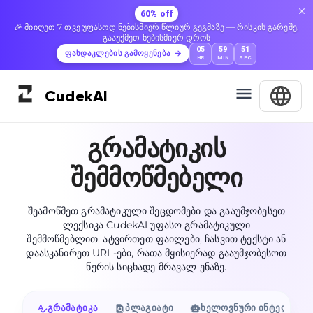
60% off
🎉 მიიღეთ 7 თვე უფასოდ ნებისმიერ წლიურ გეგმაზე — რისკის გარეშე,
გააუქმეთ ნებისმიერ დროს
05
59
50
ფასდაკლების გამოყენება
HR
MIN
SEC
Cudek
AI
გრამატიკის
შემმოწმებელი
შეამოწმეთ გრამატიკული შეცდომები და გააუმჯობესეთ
ლექსიკა CudekAI უფასო გრამატიკული
შემმოწმებლით. ატვირთეთ ფაილები, ჩასვით ტექსტი ან
დაასკანირეთ URL-ები, რათა მყისიერად გააუმჯობესოთ
წერის სიცხადე მრავალ ენაზე.
გრამატიკა
პლაგიატი
ხელოვნური ინტელექტი