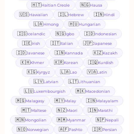
🇭🇹
🇳🇬
Haitian Creole
Hausa
🇺🇸
🇮🇱
🇮🇳
Hawaiian
Hebrew
Hindi
🇱🇦
🇭🇺
Hmong
Hungarian
🇮🇸
🇳🇬
🇮🇩
Icelandic
Igbo
Indonesian
🇮🇪
🇮🇹
🇯🇵
Irish
Italian
Japanese
🇮🇩
🇮🇳
🇰🇿
Javanese
Kannada
Kazakh
🇰🇭
🇰🇷
🇮🇶
Khmer
Korean
Kurdish
🇰🇬
🇱🇦
🇻🇦
Kyrgyz
Lao
Latin
🇱🇻
🇱🇹
Latvian
Lithuanian
🇱🇺
🇲🇰
Luxembourgish
Macedonian
🇲🇬
🇲🇾
🇮🇳
Malagasy
Malay
Malayalam
🇲🇹
🇳🇿
🇮🇳
Maltese
Maori
Marathi
🇲🇳
🇲🇲
🇳🇵
Mongolian
Myanmar
Nepali
🇳🇴
🇦🇫
🇮🇷
Norwegian
Pashto
Persian