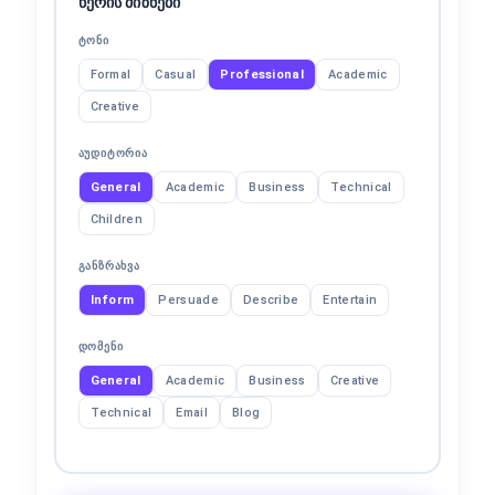
წერის მიზნები
ᲢᲝᲜᲘ
Formal
Casual
Professional
Academic
Creative
ᲐᲣᲓᲘᲢᲝᲠᲘᲐ
General
Academic
Business
Technical
Children
ᲒᲐᲜᲖᲠᲐᲮᲕᲐ
Inform
Persuade
Describe
Entertain
ᲓᲝᲛᲔᲜᲘ
General
Academic
Business
Creative
Technical
Email
Blog