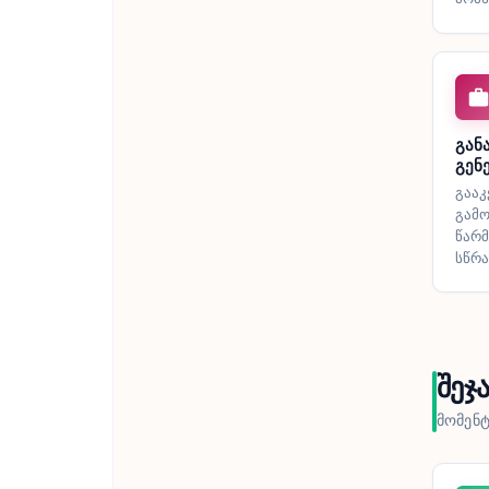
გან
გენ
გააკ
გამო
წარმ
სწრ
შეჯ
მომენტ