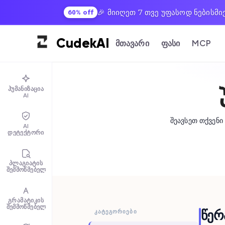
🎉 მიიღეთ 7 თვე უფასოდ ნებისმი
60% off
Cudek
AI
მთავარი
ფასი
MCP
ჰუმანიზაცია
AI
შეავსეთ თქვენი
AI
დეტექტორი
პლაგიატის
შემმოწმებელი
გრამატიკის
შემმოწმებელი
წერ
ᲙᲐᲢᲔᲒᲝᲠᲘᲔᲑᲘ