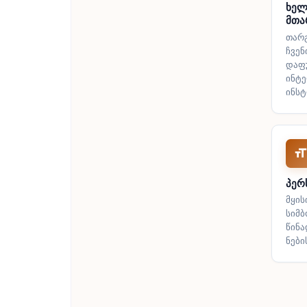
ხელ
მთა
თარგ
ჩვენ
დაფ
ინტ
ინსტ
პერ
მყი
სიმბ
წინა
ნები