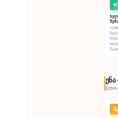
ხელ
შემ
Cude
შეჯა
წამე
სტატ
მკაფ
ენა
ტექსტი