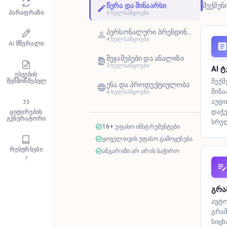
წერა და შინაარსი
შექმენ
პარაფრაზი
5
ხელსაწყოები
პერსონალური ბრენდინგი
4
ხელსაწყოები
AI მწერალი
შეჯამებები და ანალიზი
3
ხელსაწყოები
AI 
ესეების
შემმოწმებელი
შექმ
ენა და პროდუქტიულობა
შინა
4
ხელსაწყოები
აუდ
დაჭე
ციტირების
გენერატორი
სრუ
16+ უფასო ინსტრუმენტები
ყოველთვის უფასო გამოყენება
რესურსები
ანგარიში არ არის საჭირო
გრა
ავტ
გრამ
სიცხ