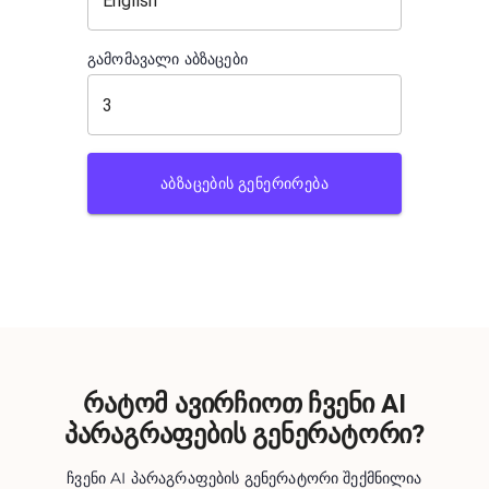
გამომავალი აბზაცები
ᲐᲑᲖᲐᲪᲔᲑᲘᲡ ᲒᲔᲜᲔᲠᲘᲠᲔᲑᲐ
რატომ ავირჩიოთ ჩვენი AI
პარაგრაფების გენერატორი?
ჩვენი AI პარაგრაფების გენერატორი შექმნილია