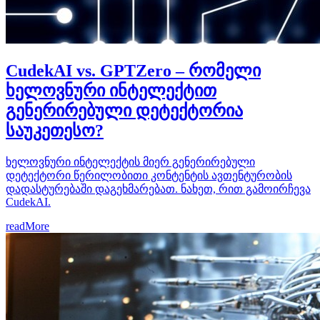
CudekAI vs. GPTZero – რომელი
ხელოვნური ინტელექტით
გენერირებული დეტექტორია
საუკეთესო?
ხელოვნური ინტელექტის მიერ გენერირებული
დეტექტორი წერილობითი კონტენტის ავთენტურობის
დადასტურებაში დაგეხმარებათ. ნახეთ, რით გამოირჩევა
CudekAI.
readMore