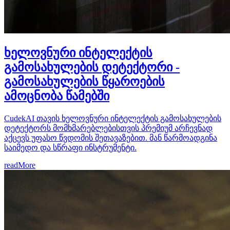
ხელოვნური ინტელექტის
გამოსახულების დეტექტორი -
გამოსახულების წყაროების
ამოცნობა წამებში
CudekAI თავის ხელოვნური ინტელექტის გამოსახულების
დეტექტორს მომხმარებლებისთვის პრემიუმ არჩევნად
აქცევს უფასო წვდომის შეთავაზებით. მან წარმოადგინა
საიმედო და სწრაფი ინსტრუმენტი.
readMore