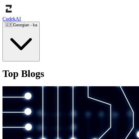
Cudek
AI
🇬🇪
Georgian
-
ka
Top Blogs