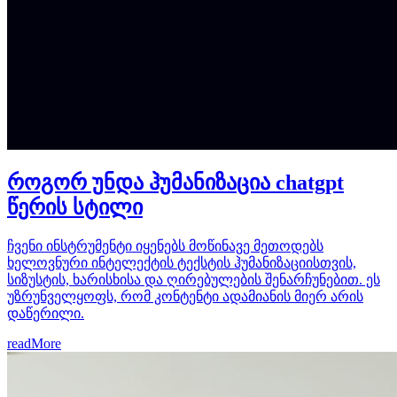
როგორ უნდა ჰუმანიზაცია chatgpt
წერის სტილი
ჩვენი ინსტრუმენტი იყენებს მოწინავე მეთოდებს
ხელოვნური ინტელექტის ტექსტის ჰუმანიზაციისთვის,
სიზუსტის, ხარისხისა და ღირებულების შენარჩუნებით. ეს
უზრუნველყოფს, რომ კონტენტი ადამიანის მიერ არის
დაწერილი.
readMore