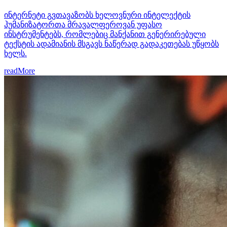
ინტერნეტი გვთავაზობს ხელოვნური ინტელექტის
ჰუმანიზატორთა მრავალფეროვან უფასო
ინსტრუმენტებს, რომლებიც მანქანით გენერირებული
ტექსტის ადამიანის მსგავს ნაწერად გადაკეთებას უწყობს
ხელს.
readMore