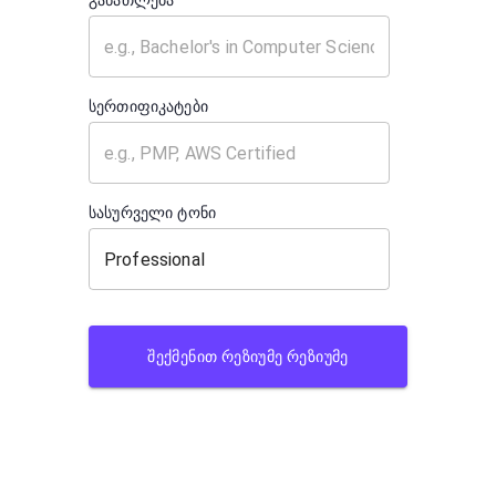
განათლება
სერთიფიკატები
სასურველი ტონი
ᲨᲔᲥᲛᲔᲜᲘᲗ ᲠᲔᲖᲘᲣᲛᲔ ᲠᲔᲖᲘᲣᲛᲔ