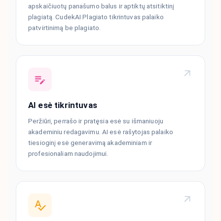
apskaičiuotų panašumo balus ir aptiktų atsitiktinį
plagiatą. CudekAI Plagiato tikrintuvas palaiko
patvirtinimą be plagiato.
AI esė tikrintuvas
Peržiūri, perrašo ir pratęsia esė su išmaniuoju
akademiniu redagavimu. AI esė rašytojas palaiko
tiesioginį esė generavimą akademiniam ir
profesionaliam naudojimui.