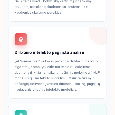
Gaukite be klaidų, kokybišką vertinimą ir patikimą
rezultatą, atitinkantį akademinius, profesinius ir
kasdienius skaitymo poreikius.
Dirbtinio intelekto pagrįsta analizė
„AI Summarizer“ veikia su pažangiu dirbtinio intelekto
algoritmu, apmokytu dirbtiniu intelektu dideliems
duomenų rinkiniams, taikant mašininio mokymosi ir NLP
modelius giliam teksto supratimui. Gaukite tikslią ir
pažangią kiekvieno įvesties duomenų analizę, pagrįstą
naujausiais dirbtinio intelekto modeliais.