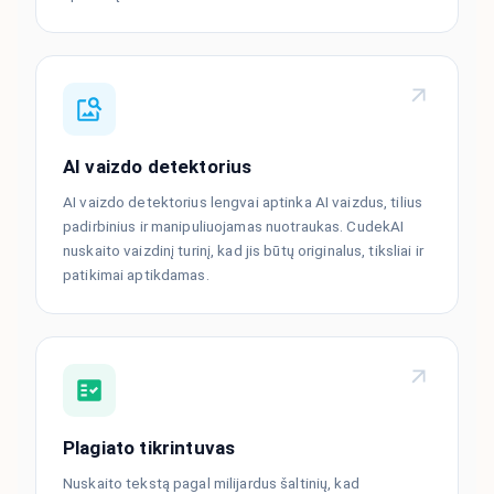
AI vaizdo detektorius
AI vaizdo detektorius lengvai aptinka AI vaizdus, ​​​​tilius
padirbinius ir manipuliuojamas nuotraukas. CudekAI
nuskaito vaizdinį turinį, kad jis būtų originalus, tiksliai ir
patikimai aptikdamas.
Plagiato tikrintuvas
Nuskaito tekstą pagal milijardus šaltinių, kad