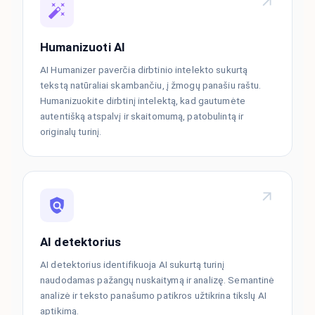
Humanizuoti AI
AI Humanizer paverčia dirbtinio intelekto sukurtą
tekstą natūraliai skambančiu, į žmogų panašiu raštu.
Humanizuokite dirbtinį intelektą, kad gautumėte
autentišką atspalvį ir skaitomumą, patobulintą ir
originalų turinį.
AI detektorius
AI detektorius identifikuoja AI sukurtą turinį
naudodamas pažangų nuskaitymą ir analizę. Semantinė
analizė ir teksto panašumo patikros užtikrina tikslų AI
aptikimą.