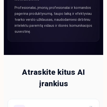
Profesionalai, įmonių profesionalai ir komandos
pagerina produktyvumą, taupo laiką ir efektyviau
tvarko verslo užklausas, naudodamiesi dirbtiniu
intelektu paremtą vidaus ir išorės komunikacijos
suvestinę.
Atraskite kitus AI
įrankius