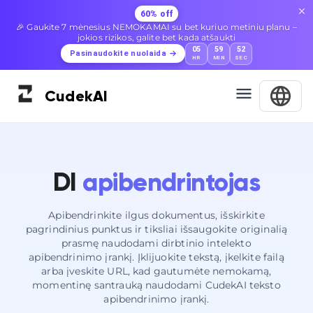
60% off
🎉 Gaukite 7 mėnesius NEMOKAMAI su bet kuriuo metiniu planu –
jokios rizikos, galite bet kada atšaukti
05
59
51
Pasinaudokite nuolaida
HR
MIN
SEC
Cudek
AI
DI
apibendrintojas
Apibendrinkite ilgus dokumentus, išskirkite
pagrindinius punktus ir tiksliai išsaugokite originalią
prasmę naudodami dirbtinio intelekto
apibendrinimo įrankį. Įklijuokite tekstą, įkelkite failą
arba įveskite URL, kad gautumėte nemokamą,
momentinę santrauką naudodami CudekAI teksto
apibendrinimo įrankį.