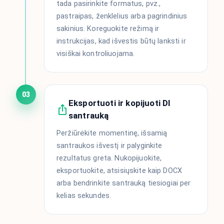
tada pasirinkite formatus, pvz.,
pastraipas, ženklelius arba pagrindinius
sakinius. Koreguokite režimą ir
instrukcijas, kad išvestis būtų lanksti ir
visiškai kontroliuojama.
03
Eksportuoti ir kopijuoti DI
santrauką
Peržiūrėkite momentinę, išsamią
santraukos išvestį ir palyginkite
rezultatus greta. Nukopijuokite,
eksportuokite, atsisiųskite kaip DOCX
arba bendrinkite santrauką tiesiogiai per
kelias sekundes.