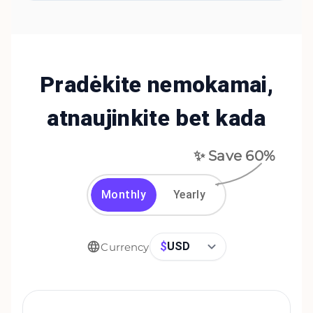
Pradėkite nemokamai,
atnaujinkite bet kada
✨ Save
60
%
Monthly
Yearly
$
USD
Currency