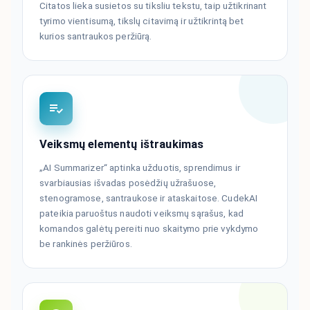
Citatos lieka susietos su tiksliu tekstu, taip užtikrinant
tyrimo vientisumą, tikslų citavimą ir užtikrintą bet
kurios santraukos peržiūrą.
Veiksmų elementų ištraukimas
„AI Summarizer“ aptinka užduotis, sprendimus ir
svarbiausias išvadas posėdžių užrašuose,
stenogramose, santraukose ir ataskaitose. CudekAI
pateikia paruoštus naudoti veiksmų sąrašus, kad
komandos galėtų pereiti nuo skaitymo prie vykdymo
be rankinės peržiūros.