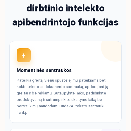
dirbtinio intelekto
apibendrintojo funkcijas
Momentinės santraukos
Pateikia greitą, vienu spustelėjimu pateikiamą bet
kokio teksto ar dokumento santrauką, apdorojant ją
greitai ir be reklamų. Sutaupykite laiko, padidinkite
produktyvumą ir sutrumpinkite skaitymo laiką be
pertraukimų naudodami CudekAI teksto santraukų
įrankį.