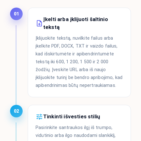
01
Įkelti arba įklijuoti šaltinio
tekstą
Įklijuokite tekstą, nuvilkite failus arba
įkelkite PDF, DOCX, TXT ir vaizdo failus,
kad išskirtumėte ir apibendrintumėte
tekstą iki 600, 1 200, 1 500 ir 2 000
žodžių. Įveskite URL arba iš naujo
įklijuokite turinį be bendro apribojimo, kad
apibendrinimas būtų nepertraukiamas.
02
Tinkinti išvesties stilių
Pasirinkite santraukos ilgį iš trumpo,
vidutinio arba ilgo naudodami slankiklį,