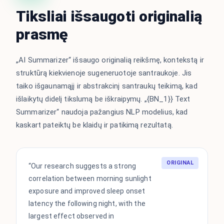
Tiksliai išsaugoti originalią
prasmę
„AI Summarizer“ išsaugo originalią reikšmę, kontekstą ir
struktūrą kiekvienoje sugeneruotoje santraukoje. Jis
taiko išgaunamąjį ir abstrakcinį santraukų teikimą, kad
išlaikytų didelį tikslumą be iškraipymų. „{BN_1}} Text
Summarizer“ naudoja pažangius NLP modelius, kad
kaskart pateiktų be klaidų ir patikimą rezultatą.
ORIGINAL
“Our research suggests a strong
correlation between morning sunlight
exposure and improved sleep onset
latency the following night, with the
largest effect observed in