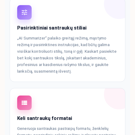
Pasirinktiniai santraukų stiliai
„AI Summarizer“ palaiko greitąjį režimą, mąstymo
režimą ir pasirinktines instrukcijas, kad būtų galima
visiškai kontroliuoti stilių, toną ir gylį. Kaskart pasiekite
bet kokį santraukos tikslą, įskaitant akademinius,
profesinius ar kasdienius rašymo tikslus, ir gaukite
lanksčią, suasmenintą išvestį.
Keli santraukų formatai
Generuoja santraukas pastraipų formatu, ženklelių