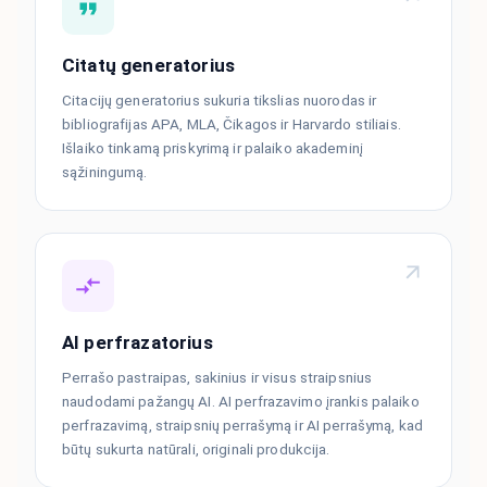
Citatų generatorius
Citacijų generatorius sukuria tikslias nuorodas ir
bibliografijas APA, MLA, Čikagos ir Harvardo stiliais.
Išlaiko tinkamą priskyrimą ir palaiko akademinį
sąžiningumą.
AI perfrazatorius
Perrašo pastraipas, sakinius ir visus straipsnius
naudodami pažangų AI. AI perfrazavimo įrankis palaiko
perfrazavimą, straipsnių perrašymą ir AI perrašymą, kad
būtų sukurta natūrali, originali produkcija.