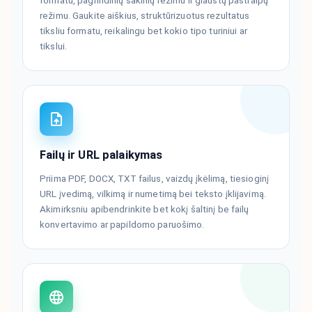
formatu, pagrindinių sakinių režimu ir glaustų pastraipų
režimu. Gaukite aiškius, struktūrizuotus rezultatus
tiksliu formatu, reikalingu bet kokio tipo turiniui ar
tikslui.
Failų ir URL palaikymas
Priima PDF, DOCX, TXT failus, vaizdų įkėlimą, tiesioginį
URL įvedimą, vilkimą ir numetimą bei teksto įklijavimą.
Akimirksniu apibendrinkite bet kokį šaltinį be failų
konvertavimo ar papildomo paruošimo.