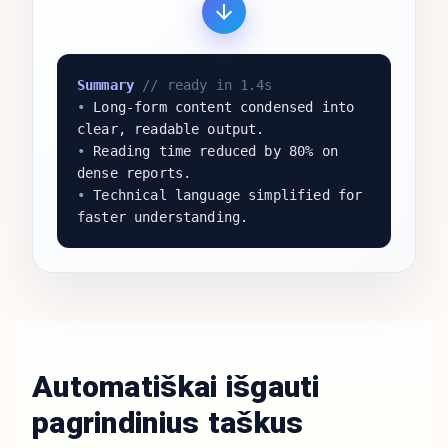
Summary
// ready in 1.4s
•
Long-form content condensed into
clear, readable output.
•
Reading time reduced by 80% on
dense reports.
•
Technical language simplified for
faster understanding.
Automatiškai išgauti
pagrindinius taškus