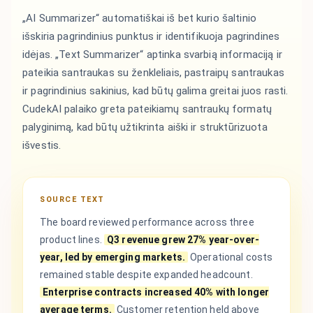
„AI Summarizer“ automatiškai iš bet kurio šaltinio
išskiria pagrindinius punktus ir identifikuoja pagrindines
idėjas. „Text Summarizer“ aptinka svarbią informaciją ir
pateikia santraukas su ženkleliais, pastraipų santraukas
ir pagrindinius sakinius, kad būtų galima greitai juos rasti.
CudekAI palaiko greta pateikiamų santraukų formatų
palyginimą, kad būtų užtikrinta aiški ir struktūrizuota
išvestis.
SOURCE TEXT
The board reviewed performance across three
product lines.
Q3 revenue grew 27% year-over-
year, led by emerging markets.
Operational costs
remained stable despite expanded headcount.
Enterprise contracts increased 40% with longer
average terms.
Customer retention held above