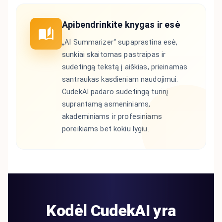
Apibendrinkite knygas ir esė
„AI Summarizer“ supaprastina esė,
sunkiai skaitomas pastraipas ir
sudėtingą tekstą į aiškias, prieinamas
santraukas kasdieniam naudojimui.
CudekAI padaro sudėtingą turinį
suprantamą asmeniniams,
akademiniams ir profesiniams
poreikiams bet kokiu lygiu.
Kodėl CudekAI yra