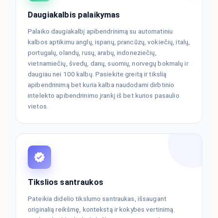
Daugiakalbis palaikymas
Palaiko daugiakalbį apibendrinimą su automatiniu
kalbos aptikimu anglų, ispanų, prancūzų, vokiečių, italų,
portugalų, olandų, rusų, arabų, indoneziečių,
vietnamiečių, švedų, danų, suomių, norvegų bokmalų ir
daugiau nei 100 kalbų. Pasiekite greitą ir tikslią
apibendrinimą bet kuria kalba naudodami dirbtinio
intelekto apibendrinimo įrankį iš bet kurios pasaulio
vietos.
Tikslios santraukos
Pateikia didelio tikslumo santraukas, išsaugant
originalią reikšmę, kontekstą ir kokybės vertinimą.