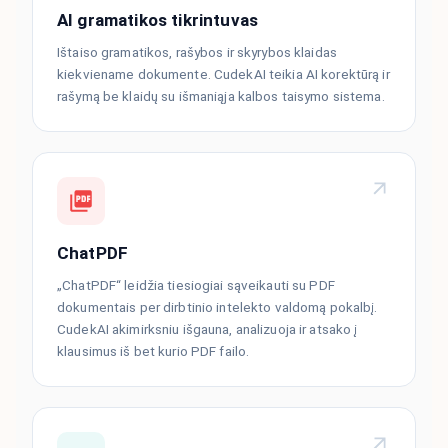
AI gramatikos tikrintuvas
Ištaiso gramatikos, rašybos ir skyrybos klaidas
kiekviename dokumente. CudekAI teikia AI korektūrą ir
rašymą be klaidų su išmaniąja kalbos taisymo sistema.
ChatPDF
„ChatPDF“ leidžia tiesiogiai sąveikauti su PDF
dokumentais per dirbtinio intelekto valdomą pokalbį.
CudekAI akimirksniu išgauna, analizuoja ir atsako į
klausimus iš bet kurio PDF failo.