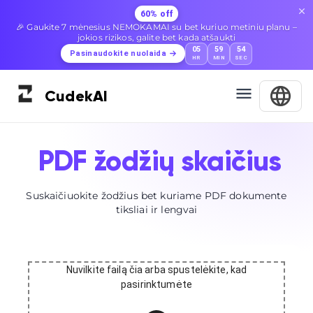
60% off
🎉 Gaukite 7 mėnesius NEMOKAMAI su bet kuriuo metiniu planu –
jokios rizikos, galite bet kada atšaukti
05
59
54
Pasinaudokite nuolaida
HR
MIN
SEC
Cudek
AI
PDF žodžių skaičius
Suskaičiuokite žodžius bet kuriame PDF dokumente
tiksliai ir lengvai
Nuvilkite failą čia arba spustelėkite, kad
pasirinktumėte