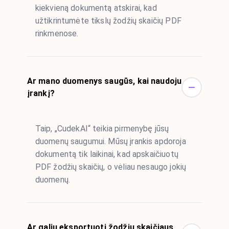
kiekvieną dokumentą atskirai, kad
užtikrintumėte tikslų žodžių skaičių PDF
rinkmenose.
Ar mano duomenys saugūs, kai naudoju
įrankį?
Taip, „CudekAI“ teikia pirmenybę jūsų
duomenų saugumui. Mūsų įrankis apdoroja
dokumentą tik laikinai, kad apskaičiuotų
PDF žodžių skaičių, o vėliau nesaugo jokių
duomenų.
Ar galiu eksportuoti žodžių skaičiaus