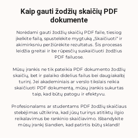
Kaip gauti žodžių skaičių PDF
dokumente
Norėdami gauti žodžių skaičių PDF faile, tiesiog
įkelkite failą, spustelėkite mygtuką „Skaičiuoti“ ir
akimirksniu peržiūrėkite rezultatus. Šis procesas
leidžia greitai ir be rūpesčių suskaičiuoti žodžius
PDF failuose.
Mūsų įrankis ne tik pateikia PDF dokumento žodžių
skaičių, bet ir palaiko didelius failus bei daugiakalbį
turinį. Jei akademiniais ar verslo tikslais reikia
skaičiuoti PDF dokumentą, mūsų įrankis sukurtas
taip, kad būtų patogu ir efektyvu.
Profesionalams ar studentams PDF žodžių skaičiaus
stebėjimas užtikrina, kad jūsų turinys atitiktų ilgio
reikalavimus be rankinio skaičiavimo. Išbandykite
mūsų įrankį šiandien, kad patirtis būtų sklandi!