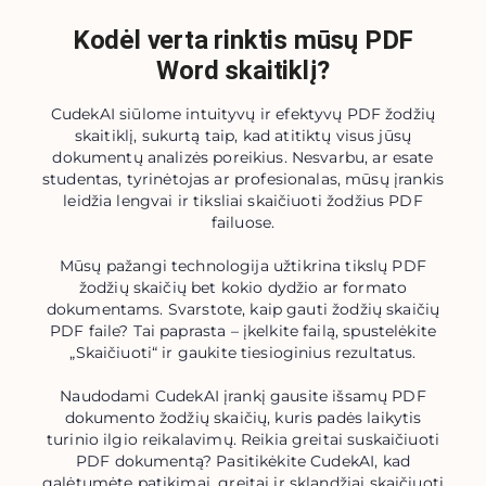
Kodėl verta rinktis mūsų PDF
Word skaitiklį?
CudekAI siūlome intuityvų ir efektyvų PDF žodžių
skaitiklį, sukurtą taip, kad atitiktų visus jūsų
dokumentų analizės poreikius. Nesvarbu, ar esate
studentas, tyrinėtojas ar profesionalas, mūsų įrankis
leidžia lengvai ir tiksliai skaičiuoti žodžius PDF
failuose.
Mūsų pažangi technologija užtikrina tikslų PDF
žodžių skaičių bet kokio dydžio ar formato
dokumentams. Svarstote, kaip gauti žodžių skaičių
PDF faile? Tai paprasta – įkelkite failą, spustelėkite
„Skaičiuoti“ ir gaukite tiesioginius rezultatus.
Naudodami CudekAI įrankį gausite išsamų PDF
dokumento žodžių skaičių, kuris padės laikytis
turinio ilgio reikalavimų. Reikia greitai suskaičiuoti
PDF dokumentą? Pasitikėkite CudekAI, kad
galėtumėte patikimai, greitai ir sklandžiai skaičiuoti