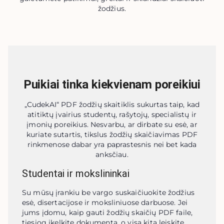
žodžius.
Puikiai tinka kiekvienam poreikiui
„CudekAI“ PDF žodžių skaitiklis sukurtas taip, kad
atitiktų įvairius studentų, rašytojų, specialistų ir
įmonių poreikius. Nesvarbu, ar dirbate su esė, ar
kuriate sutartis, tikslus žodžių skaičiavimas PDF
rinkmenose dabar yra paprastesnis nei bet kada
anksčiau.
Studentai ir mokslininkai
Su mūsų įrankiu be vargo suskaičiuokite žodžius 
esė, disertacijose ir moksliniuose darbuose. Jei 
jums įdomu, kaip gauti žodžių skaičių PDF faile, 
tiesiog įkelkite dokumentą, o visa kita leiskite 