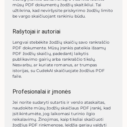
mūsų PDF dokumentų žodžių skaitikliui. Tai 
užtikrina, kad neviršysite priskyrimo žodžių limito 
be vargo skaičiuojant rankiniu būdu.
Rašytojai ir autoriai
Lengvai stebėkite žodžių skaičių savo rankraščio 
PDF dokumente. Mūsų įrankis pateikia išsamų 
PDF žodžių skaičių, padedantį laikytis 
publikavimo gairių arba rankraščio tikslų. 
Nesvarbu, ar kuriate romanus, ar trumpas 
istorijas, su CudekAI skaičiuojate žodžius PDF 
faile.
Profesionalai ir įmonės
Jei norite sudaryti sutartis ir verslo ataskaitas, 
naudokite mūsų žodžių skaičiaus PDF įrankį, kad 
įsitikintumėte, jog laikomasi turinio ilgio 
reikalavimų. Žinojimas, kaip tiksliai skaičiuoti 
žodžius PDF rinkmenose, leidžia geriau valdyti 