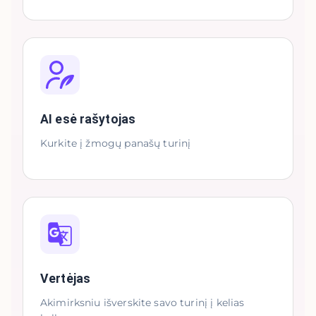
AI esė rašytojas
Kurkite į žmogų panašų turinį
Vertėjas
Akimirksniu išverskite savo turinį į kelias