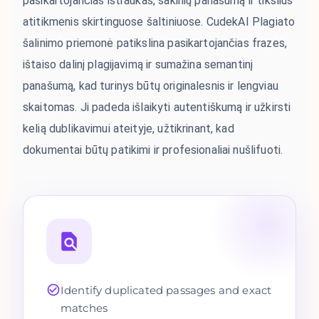
pasikartojančias ištraukas, sakinių panašumą ir tikslius
atitikmenis skirtinguose šaltiniuose. CudekAI Plagiato
šalinimo priemonė patikslina pasikartojančias frazes,
ištaiso dalinį plagijavimą ir sumažina semantinį
panašumą, kad turinys būtų originalesnis ir lengviau
skaitomas. Ji padeda išlaikyti autentiškumą ir užkirsti
kelią dublikavimui ateityje, užtikrinant, kad
dokumentai būtų patikimi ir profesionaliai nušlifuoti.
Identify duplicated passages and exact
matches