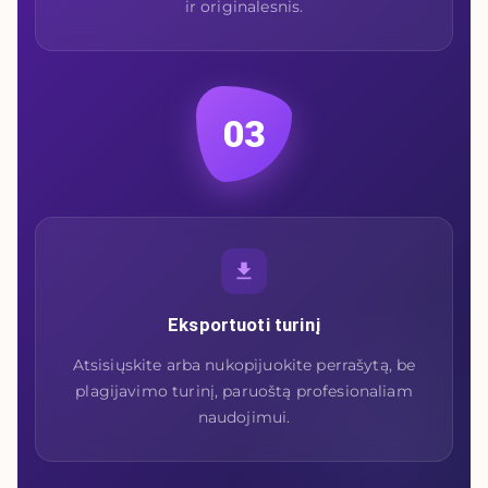
ir originalesnis.
03
Eksportuoti turinį
Atsisiųskite arba nukopijuokite perrašytą, be
plagijavimo turinį, paruoštą profesionaliam
naudojimui.