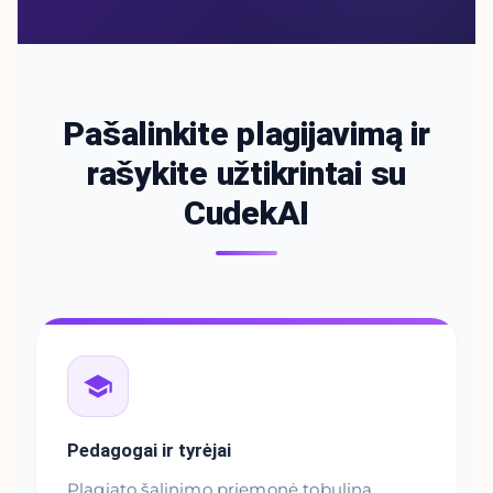
Pašalinkite plagijavimą ir
rašykite užtikrintai su
CudekAI
Pedagogai ir tyrėjai
Plagiato šalinimo priemonė tobulina