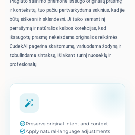
Plagiato šalinimo priemonė išsaugo originalią prasmę
ir kontekstą, tuo pačiu pertvarkydama sakinius, kad jie
būtų aiškesni ir sklandesni. Ji taiko semantinį
perrašymą ir natūralios kalbos korekcijas, kad
išsaugotų prasmę nekeisdama originalios reikšmės.
CudekAI pagerina skaitomumą, variuodama žodyną ir
tobulindama sintaksę, išlaikant turinį nuoseklų ir
profesionalų.
Preserve original intent and context
Apply natural-language adjustments