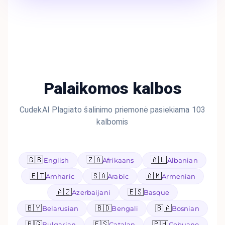
Palaikomos kalbos
CudekAI Plagiato šalinimo priemonė pasiekiama 103
kalbomis
🇬🇧
🇿🇦
🇦🇱
English
Afrikaans
Albanian
🇪🇹
🇸🇦
🇦🇲
Amharic
Arabic
Armenian
🇦🇿
🇪🇸
Azerbaijani
Basque
🇧🇾
🇧🇩
🇧🇦
Belarusian
Bengali
Bosnian
🇧🇬
🇪🇸
🇵🇭
Bulgarian
Catalan
Cebuano