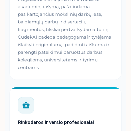
akademinį rašymą, pašalindama
pasikartojančius mokslinių darbų, esė,
baigiamųjų darbų ir disertacijų
fragmentus, tiksliai pertvarkydama turinį.
CudekAI padeda pedagogams ir tyrėjams
išlaikyti originalumą, padidinti aiškumą ir
parengti pateikimui paruoštus darbus
kolegijoms, universitetams ir tyrimų
centrams.
Rinkodaros ir verslo profesionalai