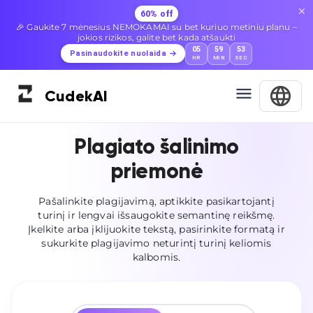
60% off
🎉 Gaukite 7 mėnesius NEMOKAMAI su bet kuriuo metiniu planu –
jokios rizikos, galite bet kada atšaukti
05
59
52
Pasinaudokite nuolaida
HR
MIN
SEC
Cudek
AI
Plagiato šalinimo
priemonė
Pašalinkite plagijavimą, aptikkite pasikartojantį
turinį ir lengvai išsaugokite semantinę reikšmę.
Įkelkite arba įklijuokite tekstą, pasirinkite formatą ir
sukurkite plagijavimo neturintį turinį keliomis
kalbomis.