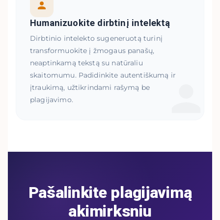
Humanizuokite dirbtinį intelektą
Dirbtinio intelekto sugeneruotą turinį
transformuokite į žmogaus panašų,
neaptinkamą tekstą su natūraliu
skaitomumu. Padidinkite autentiškumą ir
įtraukimą, užtikrindami rašymą be
plagijavimo.
Pašalinkite plagijavimą
akimirksniu