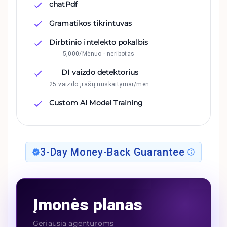
chatPdf
Gramatikos tikrintuvas
Dirbtinio intelekto pokalbis
5,000/Mėnuo · neribotas
DI vaizdo detektorius
25 vaizdo įrašų nuskaitymai/mėn.
Custom AI Model Training
3-Day Money-Back Guarantee
Įmonės planas
Geriausia agentūroms