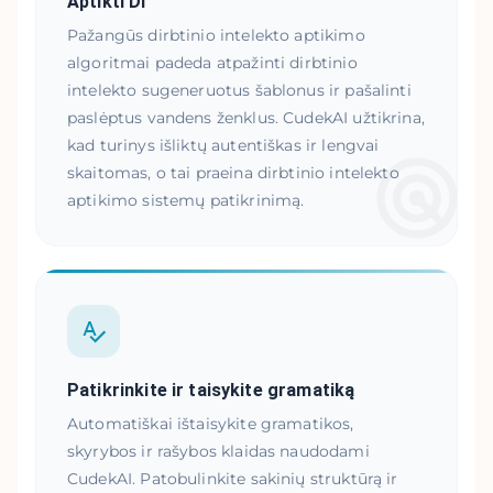
Aptikti DI
Pažangūs dirbtinio intelekto aptikimo
algoritmai padeda atpažinti dirbtinio
intelekto sugeneruotus šablonus ir pašalinti
paslėptus vandens ženklus. CudekAI užtikrina,
kad turinys išliktų autentiškas ir lengvai
skaitomas, o tai praeina dirbtinio intelekto
aptikimo sistemų patikrinimą.
Patikrinkite ir taisykite gramatiką
Automatiškai ištaisykite gramatikos,
skyrybos ir rašybos klaidas naudodami
CudekAI. Patobulinkite sakinių struktūrą ir