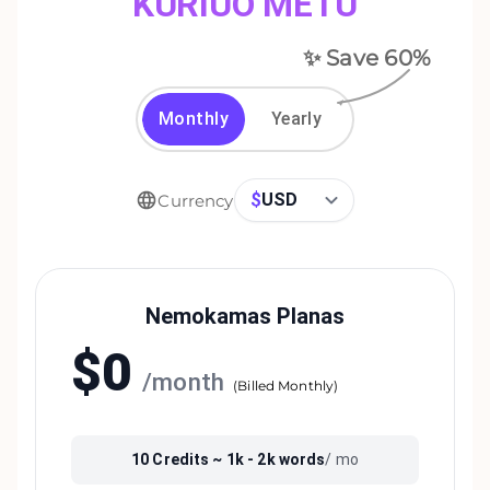
KURIUO METU
✨ Save
60
%
Monthly
Yearly
$
USD
Currency
Nemokamas Planas
$
0
/
month
(
Billed Monthly
)
10
Credits ~
1k - 2k
words
/ mo