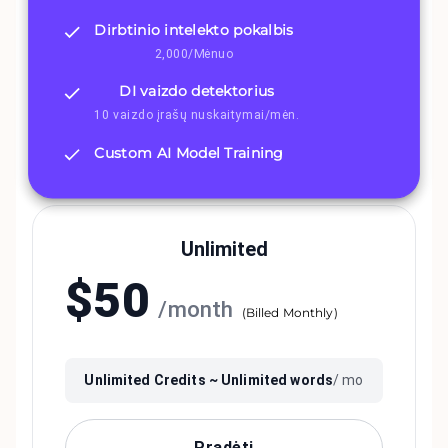
Dirbtinio intelekto pokalbis
2,000/Mėnuo
DI vaizdo detektorius
10 vaizdo įrašų nuskaitymai/mėn.
Custom AI Model Training
Unlimited
$
50
/
month
(
Billed Monthly
)
Unlimited
Credits ~
Unlimited
words
/ mo
Pradėti