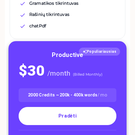
Gramatikos tikrintuvas
Rašinių tikrintuvas
chatPdf
Populiariausias
Productive
$
30
/
month
(
Billed Monthly
)
2000
Credits ~
200k - 400k
words
/ mo
Pradėti