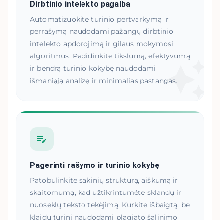
Dirbtinio intelekto pagalba
Automatizuokite turinio pertvarkymą ir
perrašymą naudodami pažangų dirbtinio
intelekto apdorojimą ir gilaus mokymosi
algoritmus. Padidinkite tikslumą, efektyvumą
ir bendrą turinio kokybę naudodami
išmaniąją analizę ir minimalias pastangas.
Pagerinti rašymo ir turinio kokybę
Patobulinkite sakinių struktūrą, aiškumą ir
skaitomumą, kad užtikrintumėte sklandų ir
nuoseklų teksto tekėjimą. Kurkite išbaigtą, be
klaidų turinį naudodami plagiato šalinimo