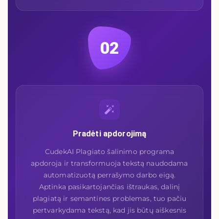
02
Pradėti apdorojimą
CudekAI Plagiato šalinimo programa
apdoroja ir transformuoja tekstą naudodama
automatizuotą perrašymo darbo eigą.
Aptinka pasikartojančias ištraukas, dalinį
plagiatą ir semantines problemas, tuo pačiu
pertvarkydama tekstą, kad jis būtų aiškesnis