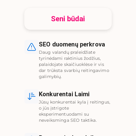
Seni būdai
SEO duomenų perkrova
Daug valandų praleidžiate
tyrinėdami raktinius žodžius,
palaidojate skaičiuoklėse ir vis
dar trūksta svarbių reitingavimo
galimybių.
Konkurentai Laimi
Jūsų konkurentai kyla į reitingus,
o jūs įstrigote
eksperimentuodami su
neveiksminga SEO taktika.