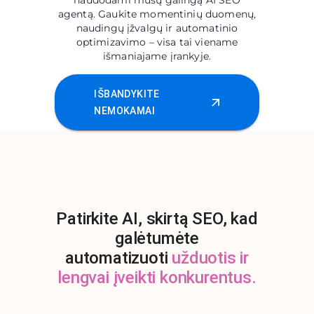
naudodami mūsų galingą AI SEO
agentą. Gaukite momentinių duomenų,
naudingų įžvalgų ir automatinio
optimizavimo – visa tai viename
išmaniajame įrankyje.
IŠBANDYKITE
NEMOKAMAI
Patirkite AI, skirtą SEO, kad
galėtumėte
automatizuoti
užduotis ir
lengvai įveikti konkurentus.