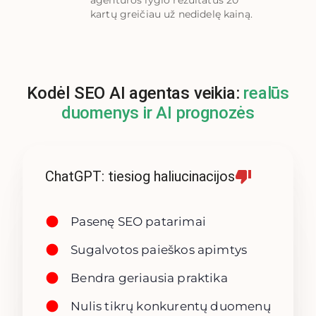
agentūros lygio rezultatus 20
kartų greičiau už nedidelę kainą.
Kodėl SEO AI agentas veikia:
realūs
duomenys ir AI prognozės
ChatGPT: tiesiog haliucinacijos
Pasenę SEO patarimai
Sugalvotos paieškos apimtys
Bendra geriausia praktika
Nulis tikrų konkurentų duomenų