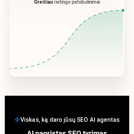
Greičiau
reitingo patobulinimai
Viskas, ką daro jūsų SEO AI agentas
AI pagrįstas SEO tyrimas