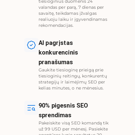
tiesioginius duomenis 24
valandas per parą, 7 dienas per
savaitę, teikdamas įžvalgas
realiuoju laiku ir įgyvendinamas
rekomendacijas.
AI pagrįstas
konkurencinis
pranašumas
Gaukite tiesioginę prieigą prie
tiesioginių reitingų, konkurentų
strategijų ir laimėjimų SEO per
kelias minutes, o ne mėnesius.
90% pigesnis SEO
sprendimas
Pakeiskite visą SEO komandą tik
už 99 USD per mėnesį. Pasiekite