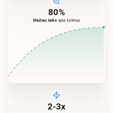
80%
Mažiau laiko
apie tyrimus
2-3x