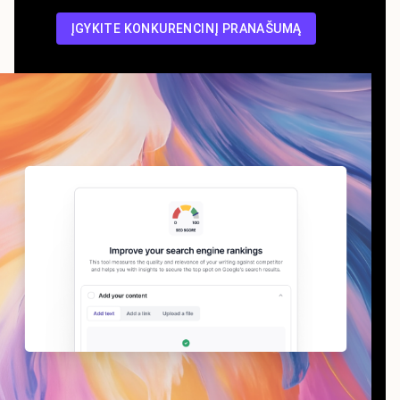
ĮGYKITE KONKURENCINĮ PRANAŠUMĄ