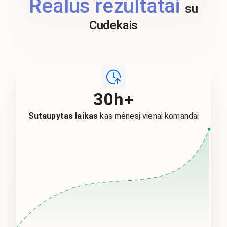
Realūs rezultatai
su
Cudekais
30h+
Sutaupytas laikas
kas mėnesį vienai komandai