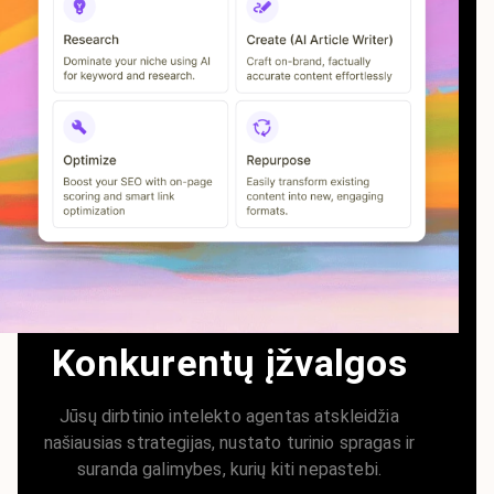
Konkurentų įžvalgos
Jūsų dirbtinio intelekto agentas atskleidžia
našiausias strategijas, nustato turinio spragas ir
suranda galimybes, kurių kiti nepastebi.