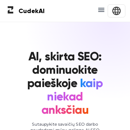
Cudek
AI
AI, skirta SEO:
dominuokite
paieškoje
kaip
niekad
anksčiau
Sutaupykite savaičių SEO darbo