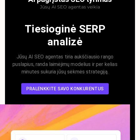
Jūsų AI SEO agentas veikia
Tiesioginė SERP
analizė
Jūsų AI SEO agentas tiria aukščiausio rango
puslapius, randa laimėjimų modelius ir per kelias
minutes sukuria jūsų sėkmės strategiją.
PRALENKKITE SAVO KONKURENTUS