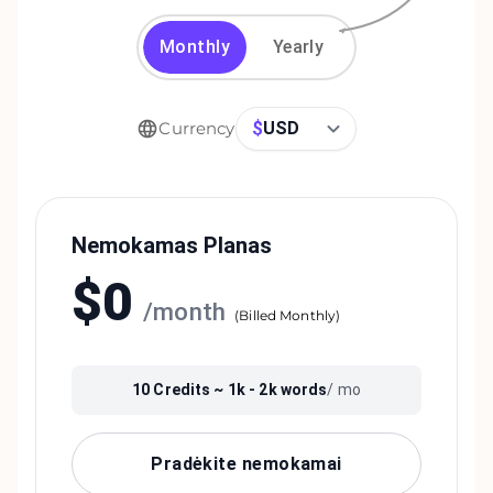
Monthly
Yearly
$
USD
Currency
Nemokamas Planas
$
0
/
month
(
Billed Monthly
)
10
Credits ~
1k - 2k
words
/ mo
Pradėkite nemokamai