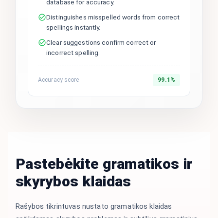
database for accuracy.
Distinguishes misspelled words from correct
spellings instantly.
Clear suggestions confirm correct or
incorrect spelling.
Accuracy score
99.1%
Pastebėkite gramatikos ir
skyrybos klaidas
Rašybos tikrintuvas nustato gramatikos klaidas