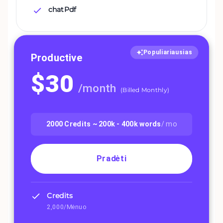
chatPdf
Populiariausias
Productive
$
30
/
month
(
Billed Monthly
)
2000
Credits ~
200k - 400k
words
/ mo
Pradėti
Credits
2,000/Mėnuo