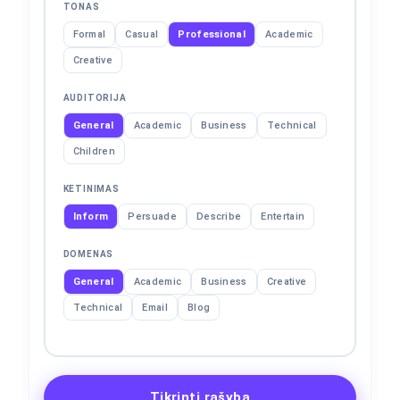
TONAS
Formal
Casual
Professional
Academic
Creative
AUDITORIJA
General
Academic
Business
Technical
Children
KETINIMAS
Inform
Persuade
Describe
Entertain
DOMENAS
General
Academic
Business
Creative
Technical
Email
Blog
Tikrinti rašybą