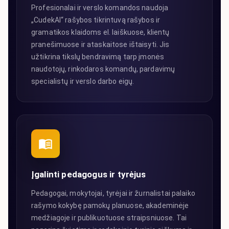
Profesionalai ir verslo komandos naudoja
„CudekAI“ rašybos tikrintuvą rašybos ir
gramatikos klaidoms el. laiškuose, klientų
pranešimuose ir ataskaitose ištaisyti. Jis
užtikrina tikslų bendravimą tarp įmonės
naudotojų, rinkodaros komandų, pardavimų
specialistų ir verslo darbo eigų.
Įgalinti pedagogus ir tyrėjus
Pedagogai, mokytojai, tyrėjai ir žurnalistai palaiko
rašymo kokybę pamokų planuose, akademinėje
medžiagoje ir publikuotuose straipsniuose. Tai