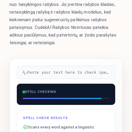
nuo taisyklingos rašybos. Jis įvertina rašybos klaidas,
netaisyklingą rašybą ir rašybos klaidų modelius, kad
kiekvienam įrašui sugeneruotų patikimus rašybos
pataisymus. CudekAI Rašybos tikrintuvas pateikia
aiškius pasiūlymus, kad patvirtintų, ar žodis parašytas
teisingai, ar neteisingai.
Paste your text here to check spelling...
SPELL CHECKING
SPELL CHECK RESULTS
Scans every word against a linguistic