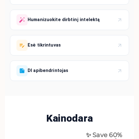
Humanizuokite dirbtinį intelektą
Esė tikrintuvas
DI apibendrintojas
Kainodara
✨ Save
60
%