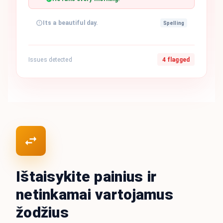
Its a beautiful day.
Spelling
Issues detected
4 flagged
Ištaisykite painius ir
netinkamai vartojamus
žodžius