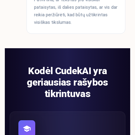
pataisytas, iš dalies pataisytas, ar vis dar
reikia peržiūrėti, kad būtų užtikrintas
visiškas tikslumas.
Kodėl CudekAI yra
geriausias rašybos
tikrintuvas