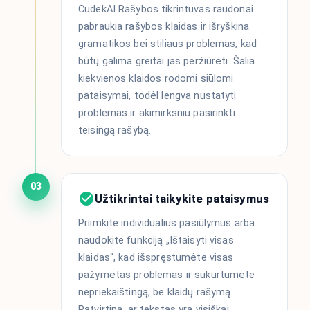
CudekAI Rašybos tikrintuvas raudonai
pabraukia rašybos klaidas ir išryškina
gramatikos bei stiliaus problemas, kad
būtų galima greitai jas peržiūrėti. Šalia
kiekvienos klaidos rodomi siūlomi
pataisymai, todėl lengva nustatyti
problemas ir akimirksniu pasirinkti
teisingą rašybą.
03
Užtikrintai taikykite pataisymus
Priimkite individualius pasiūlymus arba
naudokite funkciją „Ištaisyti visas
klaidas“, kad išspręstumėte visas
pažymėtas problemas ir sukurtumėte
nepriekaištingą, be klaidų rašymą.
Patvirtina, ar tekstas yra visiškai