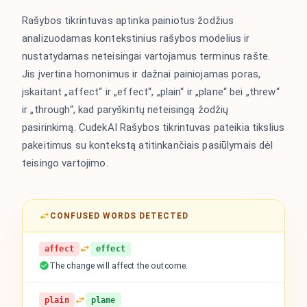
Rašybos tikrintuvas aptinka painiotus žodžius
analizuodamas kontekstinius rašybos modelius ir
nustatydamas neteisingai vartojamus terminus rašte.
Jis įvertina homonimus ir dažnai painiojamas poras,
įskaitant „affect“ ir „effect“, „plain“ ir „plane“ bei „threw“
ir „through“, kad paryškintų neteisingą žodžių
pasirinkimą. CudekAI Rašybos tikrintuvas pateikia tikslius
pakeitimus su kontekstą atitinkančiais pasiūlymais dėl
teisingo vartojimo.
CONFUSED WORDS DETECTED
affect
effect
The change will affect the outcome.
plain
plane