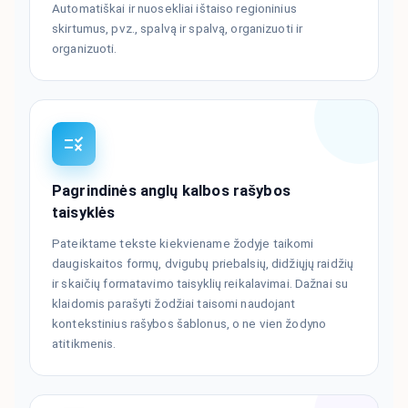
Automatiškai ir nuosekliai ištaiso regioninius
skirtumus, pvz., spalvą ir spalvą, organizuoti ir
organizuoti.
Pagrindinės anglų kalbos rašybos
taisyklės
Pateiktame tekste kiekviename žodyje taikomi
daugiskaitos formų, dvigubų priebalsių, didžiųjų raidžių
ir skaičių formatavimo taisyklių reikalavimai. Dažnai su
klaidomis parašyti žodžiai taisomi naudojant
kontekstinius rašybos šablonus, o ne vien žodyno
atitikmenis.