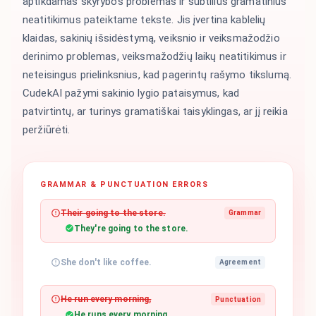
aptikdamas skyrybos problemas ir subtilius gramatinius
neatitikimus pateiktame tekste. Jis įvertina kablelių
klaidas, sakinių išsidėstymą, veiksnio ir veiksmažodžio
derinimo problemas, veiksmažodžių laikų neatitikimus ir
neteisingus prielinksnius, kad pagerintų rašymo tikslumą.
CudekAI pažymi sakinio lygio pataisymus, kad
patvirtintų, ar turinys gramatiškai taisyklingas, ar jį reikia
peržiūrėti.
GRAMMAR & PUNCTUATION ERRORS
Their going to the store.
Grammar
They're going to the store.
She don't like coffee.
Agreement
He run every morning,
Punctuation
He runs every morning.