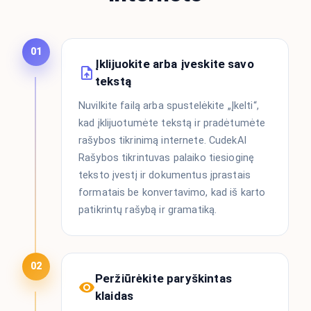
01
Įklijuokite arba įveskite savo
tekstą
Nuvilkite failą arba spustelėkite „Įkelti“,
kad įklijuotumėte tekstą ir pradėtumėte
rašybos tikrinimą internete. CudekAI
Rašybos tikrintuvas palaiko tiesioginę
teksto įvestį ir dokumentus įprastais
formatais be konvertavimo, kad iš karto
patikrintų rašybą ir gramatiką.
02
Peržiūrėkite paryškintas
klaidas