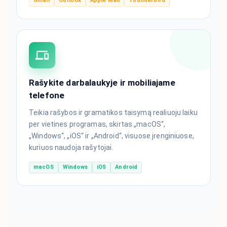
Gmail
Outlook
Apple Mail
Thunderbird
Rašykite darbalaukyje ir mobiliajame
telefone
Teikia rašybos ir gramatikos taisymą realiuoju laiku
per vietines programas, skirtas „macOS“,
„Windows“, „iOS“ ir „Android“, visuose įrenginiuose,
kuriuos naudoja rašytojai.
macOS
Windows
iOS
Android