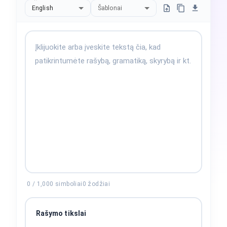
English
Šablonai
0
/
1,000
simboliai
0
žodžiai
Rašymo tikslai