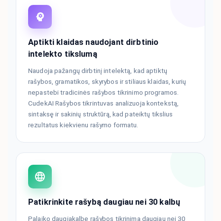
Aptikti klaidas naudojant dirbtinio
intelekto tikslumą
Naudoja pažangų dirbtinį intelektą, kad aptiktų
rašybos, gramatikos, skyrybos ir stiliaus klaidas, kurių
nepastebi tradicinės rašybos tikrinimo programos.
CudekAI Rašybos tikrintuvas analizuoja kontekstą,
sintaksę ir sakinių struktūrą, kad pateiktų tikslius
rezultatus kiekvienu rašymo formatu.
Patikrinkite rašybą daugiau nei 30 kalbų
Palaiko daugiakalbę rašybos tikrinimą daugiau nei 30