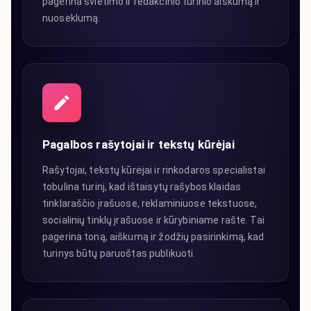
pagerina švietimo ir redakcinio turinio aiškumą ir
nuoseklumą.
Pagalbos rašytojai ir tekstų kūrėjai
Rašytojai, tekstų kūrėjai ir rinkodaros specialistai
tobulina turinį, kad ištaisytų rašybos klaidas
tinklaraščio įrašuose, reklaminiuose tekstuose,
socialinių tinklų įrašuose ir kūrybiniame rašte. Tai
pagerina toną, aiškumą ir žodžių pasirinkimą, kad
turinys būtų paruoštas publikuoti.