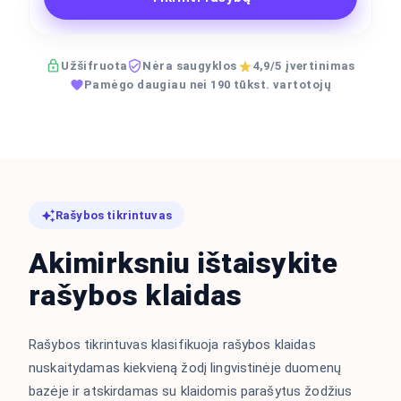
Užšifruota
Nėra saugyklos
4,9/5 įvertinimas
Pamėgo daugiau nei 190 tūkst. vartotojų
Rašybos tikrintuvas
Akimirksniu ištaisykite
rašybos klaidas
Rašybos tikrintuvas klasifikuoja rašybos klaidas
nuskaitydamas kiekvieną žodį lingvistinėje duomenų
bazėje ir atskirdamas su klaidomis parašytus žodžius