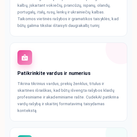
kalbų, įskaitant vokiečių, prancūzų, ispanų, olandų,
portugalų, italų, rusų, lenkų ir ukrainiečių kalbas.
Taikomos vietinės rašybos ir gramatikos taisyklės, kad
būtų galima tiksliai ištaisyti daugiakalbį turinį.
Patikrinkite vardus ir numerius
Tikrina tikrinius vardus, prekių ženklus, titulus ir
skaitines išraiškas, kad būtų išvengta rašybos klaidų
profesiniame ir akademiniame rašte. CudekAI patikrina
vardų rašybą ir skaitinį formatavimą taisydamas
kontekstą.