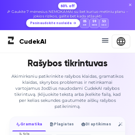
60% off
🎉 Gaukite 7 mėnesius NEMOKAMAI su bet kuriuo metiniu planu –
jokios rizikos, galite bet kada atšaukti
05
59
52
Pasinaudokite nuolaida
HR
MIN
SEC
Cudek
AI
Rašybos tikrintuvas
Akimirksniu patikrinkite rašybos klaidas, gramatikos
klaidas, skyrybos problemas ir netinkamai
vartojamus žodžius naudodami CudekAI rašybos
tikrintuvą. Įklijuokite tekstą arba įkelkite failą, kad
per kelias sekundes gautumėte aiškų rašybos
patikrinimą.
Gramatika
Plagiatas
DI aptikimas
Human
Kalba